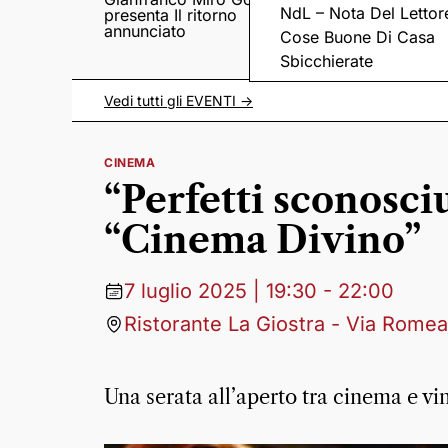
NdL – Nota Del Lettor
presenta Il ritorno
Came tornano con il
annunciato
disco “C’è ancora
Cose Buone Di Casa
amore”
Sbicchierate
Vedi tutti gli
EVENTI
->
CINEMA
“Perfetti sconosciu
“Cinema Divino”
7 luglio 2025 | 19:30 - 22:00
Ristorante La Giostra - Via Romea
Una serata all’aperto tra cinema e vin