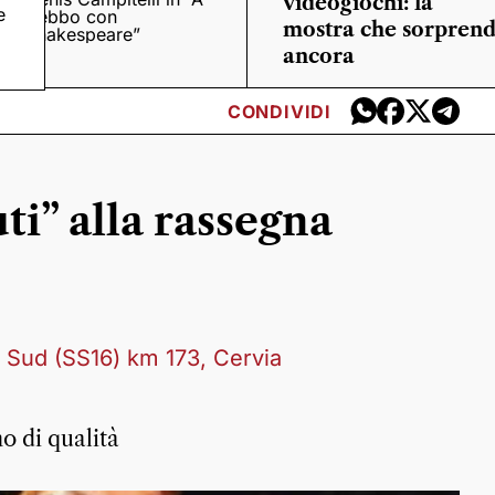
videogiochi: la
e
trebbo con
mostra che sorpren
Shakespeare”
ancora
CONDIVIDI
ti” alla rassegna
 Sud (SS16) km 173, Cervia
o di qualità