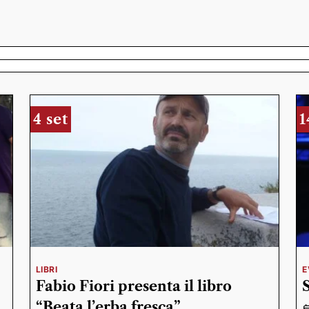
4 set
1
LIBRI
E
Fabio Fiori presenta il libro
“Beata l’erba fresca”