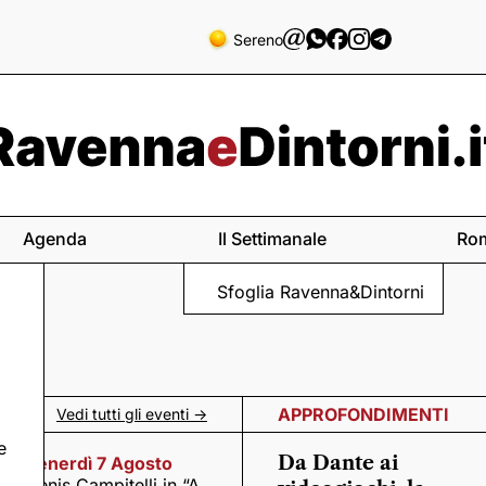
Sereno
Agenda
Il Settimanale
Ro
Sfoglia Ravenna&Dintorni
APPROFONDIMENTI
Vedi tutti gli eventi ->
e
Da Dante ai
Venerdì 7 Agosto
Denis Campitelli in “A