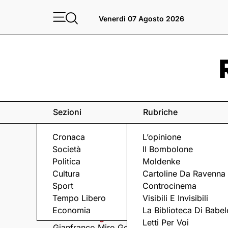
Venerdì 07 Agosto 2026
Sezioni
Rubriche
Cronaca
L’opinione
Società
Il Bombolone
Politica
Moldenke
Cultura
Cartoline Da Ravenna
Sport
Controcinema
Eventi
a Ravenna e dintorni
Tempo Libero
Visibili E Invisibili
Economia
La Biblioteca Di Babel
Venerdì 7 Agosto
Venerdì 7 Agosto
Letti Per Voi
Gianfranco Miro Gori
I Fine Before You