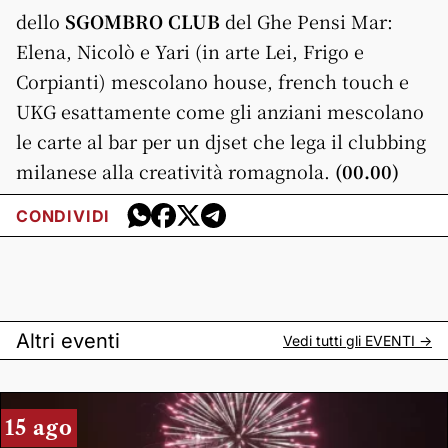
dello
SGOMBRO CLUB
del
Ghe
Pensi
Mar
:
Elena, Nicolò e Yari (in arte Lei, Frigo e
Corpianti) mescolano house, french touch e
UKG esattamente come gli anziani mescolano
le carte al bar per un djset che lega il clubbing
milanese alla creatività romagnola.
(00.00)
CONDIVIDI
Altri eventi
Vedi tutti gli
EVENTI
->
15 ago