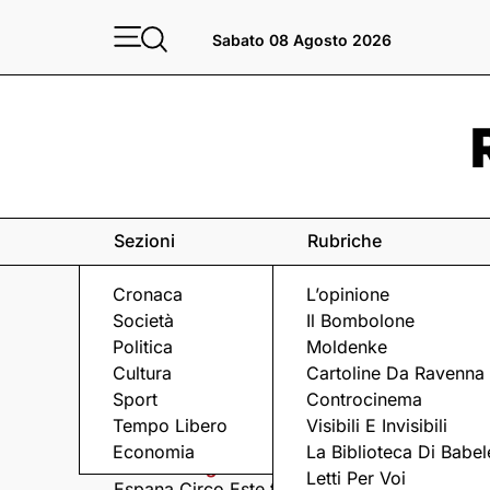
Sabato 08 Agosto 2026
Sezioni
Rubriche
Cronaca
L’opinione
Società
Il Bombolone
Politica
Moldenke
Cultura
Cartoline Da Ravenna
Sport
Controcinema
Eventi
a Ravenna e dintorni
Tempo Libero
Visibili E Invisibili
Economia
La Biblioteca Di Babel
Sabato 8 Agosto
Domenica 9 Agosto
Letti Per Voi
Espana Circo Este tra
Hernandez &