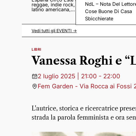
NdL – Nota Del Lettor
reggae, indie rock,
Sampedro presentan
latino americana,
il nuovo album
Cose Buone Di Casa
punk e world music
Lumina
Sbicchierate
Vedi tutti gli
EVENTI
->
LIBRI
Vanessa Roghi e “
2 luglio 2025 | 21:00 - 22:00
Fem Garden - Via Rocca ai Fossi 
L'autrice, storica e ricercatrice presen
strada la parola femminista e ora sen