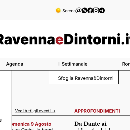
Sereno
Agenda
Il Settimanale
Ro
Sfoglia Ravenna&Dintorni
APPROFONDIMENTI
Vedi tutti gli eventi ->
e
Da Dante ai
Domenica 9 Agosto
Arriva Omini, la band