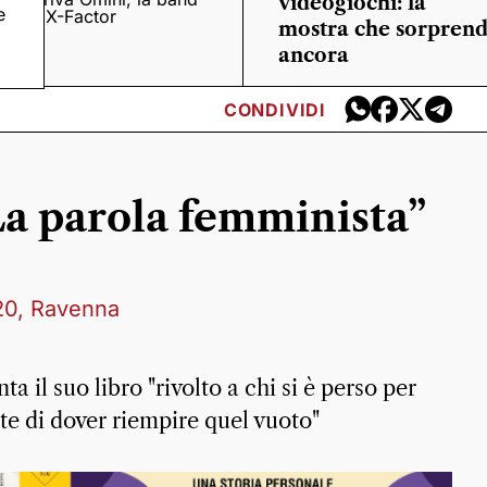
videogiochi: la
e
o
di X-Factor
mostra che sorpren
ancora
CONDIVIDI
La parola femminista”
20, Ravenna
ta il suo libro "rivolto a chi si è perso per
te di dover riempire quel vuoto"