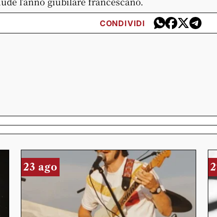
iude l’anno giubilare francescano.
CONDIVIDI
23 ago
2