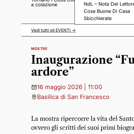
NdL – Nota Del Lettor
a colazione
Pieve romanica di
San Pietro in Sylvis
Cose Buone Di Casa
Sbicchierate
Vedi tutti gli
EVENTI
->
MOSTRE
Inaugurazione “Fu 
ardore”
16 maggio 2026 | 11:00
Basilica di San Francesco
La mostra ripercorre la vita del Santo
ovvero gli scritti dei suoi primi biogr