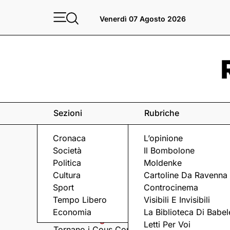
Venerdì 07 Agosto 2026
Sezioni
Rubriche
Cronaca
L’opinione
Società
Il Bombolone
Politica
Moldenke
Cultura
Cartoline Da Ravenna
Sport
Controcinema
Eventi
a Ravenna e dintorni
Tempo Libero
Visibili E Invisibili
Economia
La Biblioteca Di Babel
Giovedì 6 Agosto
Giovedì 6 Agosto
Letti Per Voi
Tornano i Cous Cous
Visita serale nella