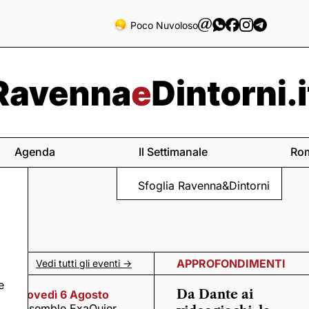
Poco Nuvoloso
Agenda
Il Settimanale
Ro
Sfoglia Ravenna&Dintorni
APPROFONDIMENTI
Vedi tutti gli eventi ->
e
Da Dante ai
Giovedì 6 Agosto
Ensemble ExaQuier