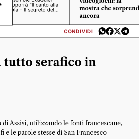
videogiochi: la
e
proporrà “Il canto alla
mostra che sorpren
viola – Il segreto del
Quattrocento”
ancora
CONDIVIDI
tutto serafico in
 di Assisi, utilizzando le fonti francescane,
afi e le parole stesse di San Francesco