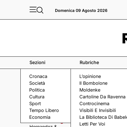
Domenica 09 Agosto 2026
Sezioni
Rubriche
Cronaca
L’opinione
Società
Il Bombolone
Politica
Moldenke
Cultura
Cartoline Da Ravenna
Sport
Controcinema
Eventi
a Ravenna e dintorni
Tempo Libero
Visibili E Invisibili
Economia
La Biblioteca Di Babel
Domenica 9 Agosto
Domenica 9 Agosto
Letti Per Voi
Hernandez &
Arriva Omini, la band