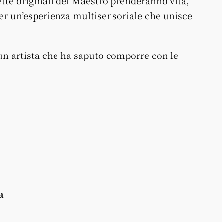
cette originali del Maestro prenderanno vita,
per un’esperienza multisensoriale che unisce
n artista che ha saputo comporre con le
a