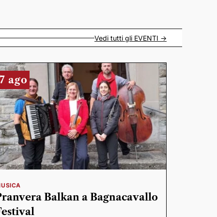
Vedi tutti gli
EVENTI
->
7 ago
USICA
Pranvera Balkan a Bagnacavallo
Festival