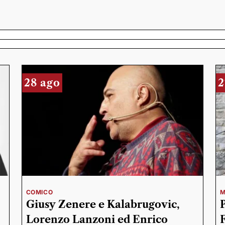
28 ago
2
COMICO
M
Giusy Zenere e Kalabrugovic,
Lorenzo Lanzoni ed Enrico