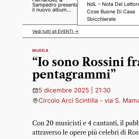
NdL – Nota Del Lettor
Sampedro presentano
di X-Factor
il nuovo album
Cose Buone Di Casa
Lumina
Sbicchierate
Vedi tutti gli
EVENTI
->
MUSICA
“Io sono Rossini fr
pentagrammi”
5 dicembre 2025 | 21:30
Circolo Arci Scintilla - via S. Ma
Con 20 musicisti e 4 cantanti, il pub
attraverso le opere più celebri di Ros