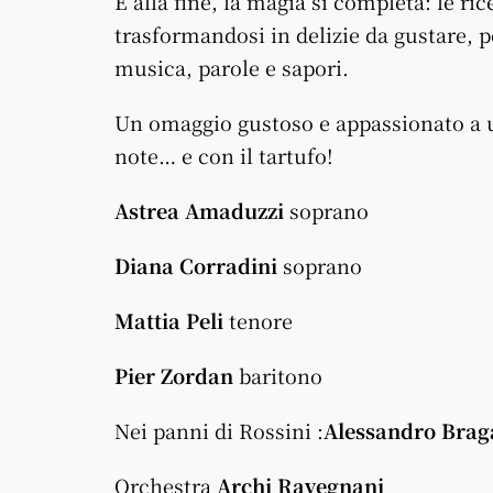
E alla fine, la magia si completa: le ri
trasformandosi in delizie da gustare, 
musica, parole e sapori.
Un omaggio gustoso e appassionato a u
note… e con il tartufo!
Astrea Amaduzzi
soprano
Diana Corradini
soprano
Mattia Peli
tenore
Pier Zordan
baritono
Nei panni di Rossini :
Alessandro Brag
Orchestra
Archi Ravegnani