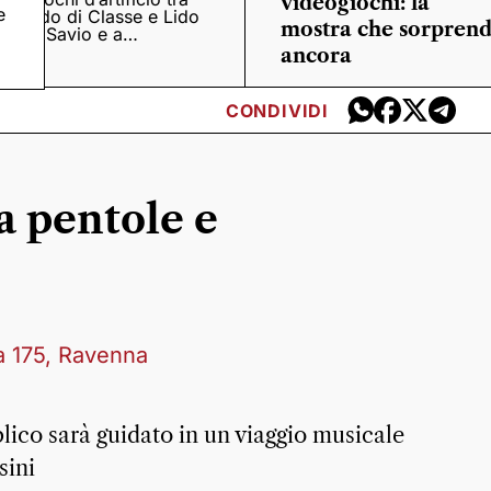
videogiochi: la
e
Lido di Classe e Lido
mostra che sorpren
di Savio e a
Casalborsetti
ancora
CONDIVIDI
a pentole e
ma 175, Ravenna
blico sarà guidato in un viaggio musicale
sini