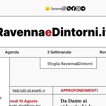
Sereno
Agenda
Il Settimanale
Ro
Sfoglia Ravenna&Dintorni
APPROFONDIMENTI
Vedi tutti gli eventi ->
e
Da Dante ai
Lunedì 10 Agosto
Fuochi d’artificio tra