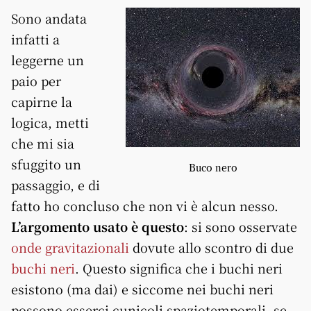
Sono andata
infatti a
leggerne un
paio per
capirne la
logica, metti
che mi sia
sfuggito un
Buco nero
passaggio, e di
fatto ho concluso che non vi è alcun nesso.
L’argomento usato è questo
: si sono osservate
onde gravitazionali
dovute allo scontro di due
buchi neri
. Questo significa che i buchi neri
esistono (ma dai) e siccome nei buchi neri
possono esserci cunicoli spaziotemporali, se