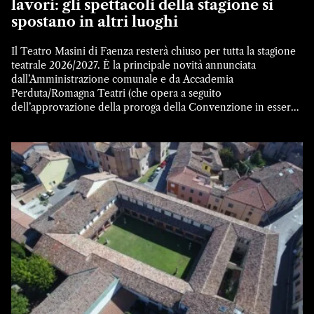
lavori: gli spettacoli della stagione si
spostano in altri luoghi
Il Teatro Masini di Faenza resterà chiuso per tutta la stagione
teatrale 2026/2027. È la principale novità annunciata
dall’Amministrazione comunale e da Accademia
Perduta/Romagna Teatri (che opera a seguito
dell’approvazione della proroga della Convenzione in essere
e in attesa del nuovo bando di gara per la gestione delle
attività teatrali): gli importanti lavori di riqualificazione […]