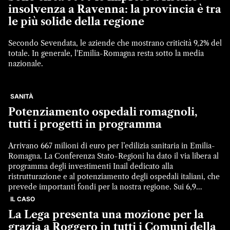
insolvenza a Ravenna: la provincia è tra
le più solide della regione
Secondo Sevendata, le aziende che mostrano criticità 9,2% del
totale. In generale, l'Emilia-Romagna resta sotto la media
nazionale.
SANITÀ
Potenziamento ospedali romagnoli,
tutti i progetti in programma
Arrivano 667 milioni di euro per l’edilizia sanitaria in Emilia-
Romagna. La Conferenza Stato-Regioni ha dato il via libera al
programma degli investimenti Inail dedicato alla
ristrutturazione e al potenziamento degli ospedali italiani, che
prevede importanti fondi per la nostra regione. Sui 6,9
miliardi totali, quasi il 10% andrà alle strutture sanitarie
IL CASO
emiliano-romagnole per il potenziamento […]
La Lega presenta una mozione per la
grazia a Roggero in tutti i Comuni della