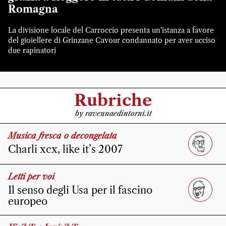
Romagna
La divisione locale del Carroccio presenta un'istanza a favore
del gioiellere di Grinzane Cavour condannato per aver ucciso
due rapinatori
Rubriche
by ravennaedintorni.it
Musica fresca o decongelata
Charli xcx, like it’s 2007
Letti per voi
Il senso degli Usa per il fascino
europeo