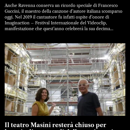
Anche Ravenna conserva un ricordo speciale di Francesco
Guccini, il maestro della canzone d’autore italiana scomparso
oggi. Nel 2019 il cantautore fu infatti ospite d’onore di
Imaginaction – Festival Internazionale del Videoclip,
manifestazione che quest’anno celebrerà la sua decima
edizione dall’8 al 12 dicembre. In occasione della serata al
teatro Alighieri venne presentato in anteprima […]
Il teatro Masini resterà chiuso per