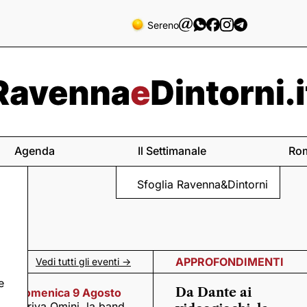
Sereno
Agenda
Il Settimanale
Ro
Sfoglia Ravenna&Dintorni
APPROFONDIMENTI
Vedi tutti gli eventi ->
e
Da Dante ai
Domenica 9 Agosto
Arriva Omini, la band