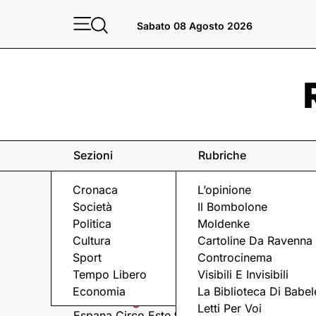
Sabato 08 Agosto 2026
Sezioni
Rubriche
Cronaca
L’opinione
Società
Il Bombolone
Politica
Moldenke
Cultura
Cartoline Da Ravenna
Sport
Controcinema
Eventi
a Ravenna e dintorni
Tempo Libero
Visibili E Invisibili
Economia
La Biblioteca Di Babel
Sabato 8 Agosto
Domenica 9 Agosto
Letti Per Voi
Espana Circo Este tra
Hernandez &