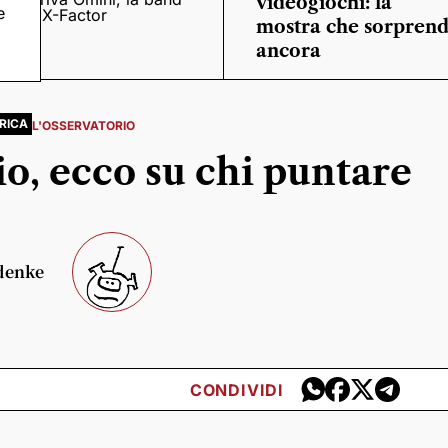
videogiochi: la
e
o
di X-Factor
mostra che sorpren
ancora
RICA
L'OSSERVATORIO
io, ecco su chi puntare
denke
CONDIVIDI