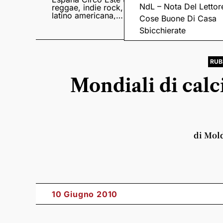
NdL – Nota Del Lettor
reggae, indie rock,
Sampedro presentan
latino americana,
il nuovo album
Cose Buone Di Casa
punk e world music
Lumina
Sbicchierate
RUB
Mondiali di calc
di Mol
10 Giugno 2010