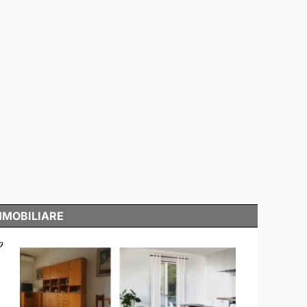
MMOBILIARE
o