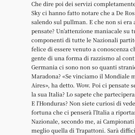
Che dire poi dei servizi completamente i
Sky ci hanno fatto notare che a De Ross
salendo sul pullman. E che non si era 
pensate? Un’attenzione maniacale su tu
componenti di tutte le Nazionali partite
felice di essere venuto a conoscenza che
gente di una forma di razzismo al contr
Germania ci sono non so quanti stranie
Maradona? «Se vinciamo il Mondiale mi
Aires», ha detto. Wow. Poi ci pensate s
la sua Italia? Lo sapete che parteciper
E l’Honduras? Non siete curiosi di ved
fortuna che ci penserà l’Italia a riporta
Nazionale, secondo me, ai Campionati 
meglio quella di Trapattoni. Sarà diffic