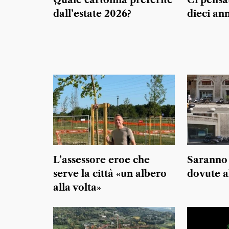
Quale cartolina preferite
Ci pensa
dall’estate 2026?
dieci ann
L’assessore eroe che
Saranno 
serve la città «un albero
dovute a
alla volta»