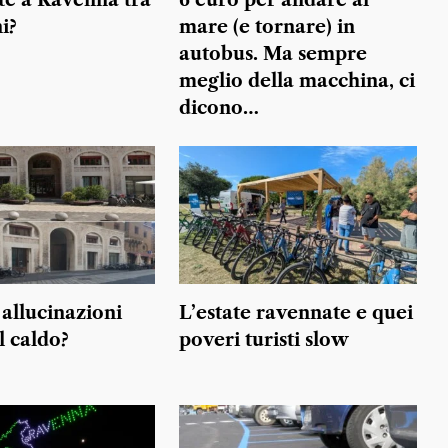
te a Ravenna tra
6 euro per andare al
i?
mare (e tornare) in
autobus. Ma sempre
meglio della macchina, ci
dicono…
allucinazioni
L’estate ravennate e quei
l caldo?
poveri turisti slow