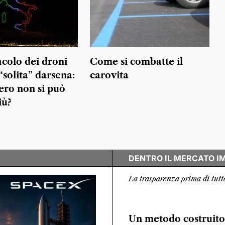
acolo dei droni
Come si combatte il
“solita” darsena:
carovita
ro non si può
iù?
DENTRO IL MERCATO I
La trasparenza prima di tutt
Un metodo costruito