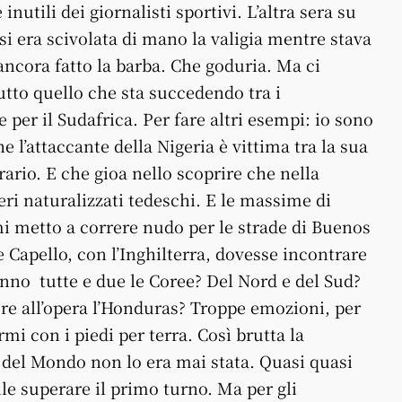
nutili dei giornalisti sportivi. L’altra sera su
i era scivolata di mano la valigia mentre stava
ancora fatto la barba. Che goduria. Ma ci
tto quello che sta succedendo tra i
 per il Sudafrica. Per fare altri esempi: io sono
 l’attaccante della Nigeria è vittima tra la sua
ario. E che gioa nello scoprire che nella
ri naturalizzati tedeschi. E le massime di
 metto a correre nudo per le strade di Buenos
e Capello, con l’Inghilterra, dovesse incontrare
anno tutte e due le Coree? Del Nord e del Sud?
ere all’opera l’Honduras? Troppe emozioni, per
rmi con i piedi per terra. Così brutta la
del Mondo non lo era mai stata. Quasi quasi
ile superare il primo turno. Ma per gli