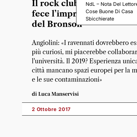
Il rock club di provincia 
NdL – Nota Del Lettor
Cose Buone Di Casa
fece l’impresa. Parla il p
Sbicchierate
del Bronson
Angiolini: «I ravennati dovrebbero es
più curiosi, mi piacerebbe collabora
l'università. Il 2019? Esperienza unica
città mancano spazi europei per la 
e le sue contaminazioni»
di Luca Manservisi
2 Ottobre 2017