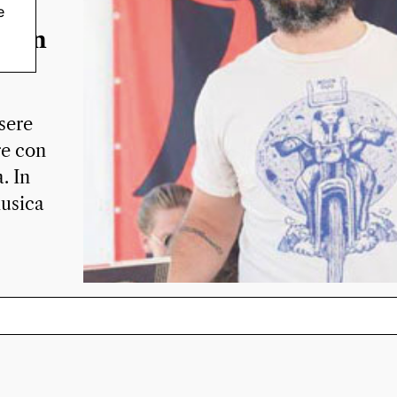
che
e
atron
sere
re con
. In
musica