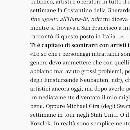
pubblico, artisti e operatori in tutto 
settimane fa Costantino della Gherar
fine agosto all’Hana-Bi, ndr)
mi diceva 
mentre si trovava a San Francisco a in
raccontò di questo posto in Italia…».
Ti è capitato di scontrarti con artisti 
«Lo so che i personaggi intrattabili s
genere devo ammettere che con quelli 
abbiamo mai avuto grossi problemi, pot
degli Einsturzende Neubauten, ndr), che
artistici ancora oggi, ma dopo averlo p
immediatamente diventato il mio migli
bene. Oppure Michael Gira (degli Swans
settimane in tour negli Stati Uniti. O 
Kozelek. In realtà sono semplicemente