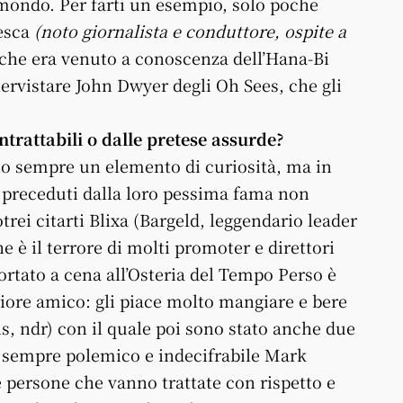
il mondo. Per farti un esempio, solo poche
desca
(noto giornalista e conduttore, ospite a
che era venuto a conoscenza dell’Hana-Bi
tervistare John Dwyer degli Oh Sees, che gli
intrattabili o dalle pretese assurde?
ono sempre un elemento di curiosità, ma in
preceduti dalla loro pessima fama non
rei citarti Blixa (Bargeld, leggendario leader
 è il terrore di molti promoter e direttori
ortato a cena all’Osteria del Tempo Perso è
ore amico: gli piace molto mangiare e bere
, ndr) con il quale poi sono stato anche due
il sempre polemico e indecifrabile Mark
 persone che vanno trattate con rispetto e