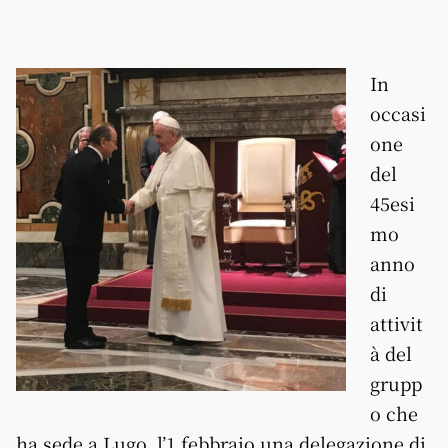
In
occasi
one
del
45esi
mo
anno
di
attivit
à del
grupp
o che
ha sede a Lugo, l’1 febbraio una delegazione di