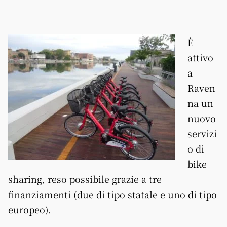
È
attivo
a
Raven
na un
nuovo
servizi
o di
bike
sharing, reso possibile grazie a tre
finanziamenti (due di tipo statale e uno di tipo
europeo).