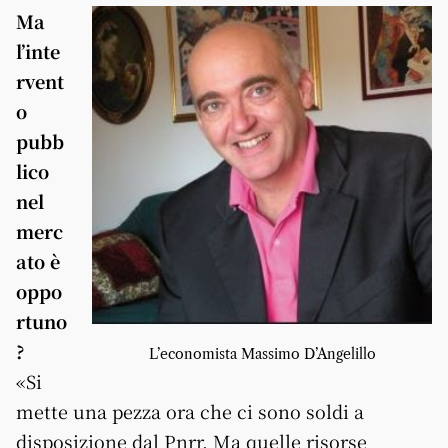
Ma
l’inte
rvent
o
pubb
lico
nel
merc
ato è
oppo
rtuno
?
L’economista Massimo D’Angelillo
«Si
mette una pezza ora che ci sono soldi a
disposizione dal Pnrr. Ma quelle risorse