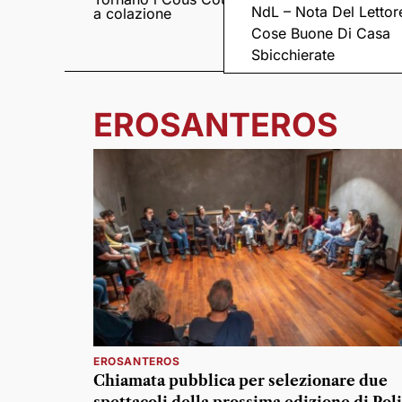
NdL – Nota Del Lettor
a colazione
Pieve romanica di
San Pietro in Sylvis
Cose Buone Di Casa
Sbicchierate
EROSANTEROS
EROSANTEROS
Chiamata pubblica per selezionare due