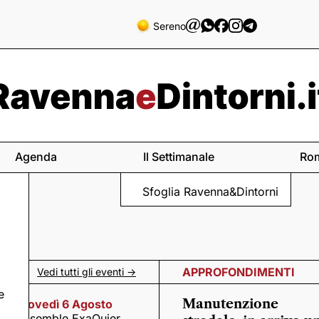
Sereno
Agenda
Il Settimanale
Ro
Sfoglia Ravenna&Dintorni
APPROFONDIMENTI
Vedi tutti gli eventi ->
e
Manutenzione
Giovedì 6 Agosto
Ensemble ExaQuier