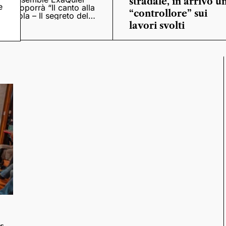
stradale, in arrivo u
e
proporrà “Il canto alla
“controllore” sui
viola – Il segreto del
Quattrocento”
lavori svolti