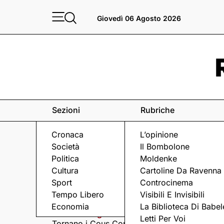
Giovedì 06 Agosto 2026
Sezioni
Rubriche
Cronaca
L’opinione
Società
Il Bombolone
Politica
Moldenke
Cultura
Cartoline Da Ravenna
Sport
Controcinema
Eventi
a Ravenna e dintorni
Tempo Libero
Visibili E Invisibili
Economia
La Biblioteca Di Babel
Giovedì 6 Agosto
Giovedì 6 Agosto
Letti Per Voi
Tornano i Cous Cous
Visita serale nella