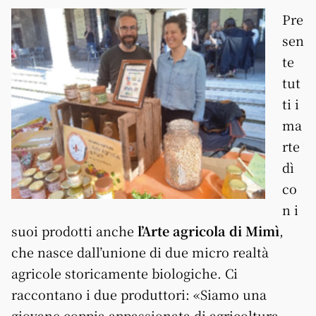
Pre
sen
te
tut
ti i
ma
rte
dì
co
n i
suoi prodotti anche
l’Arte agricola di Mimì
,
che nasce dall’unione di due micro realtà
agricole storicamente biologiche. Ci
raccontano i due produttori: «Siamo una
giovane coppia appassionata di agricoltura,