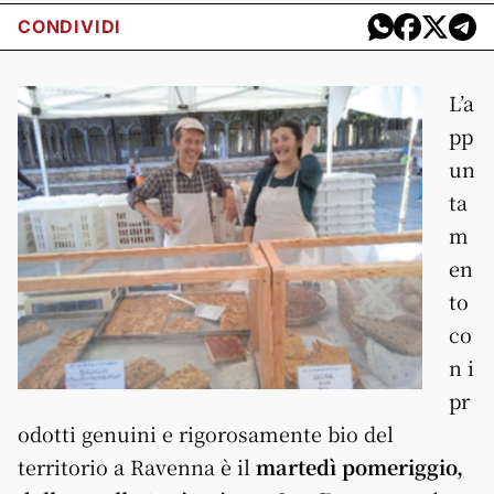
CONDIVIDI
L’a
pp
un
ta
m
en
to
co
n i
pr
odotti genuini e rigorosamente bio del
territorio a Ravenna è il
martedì pomeriggio,