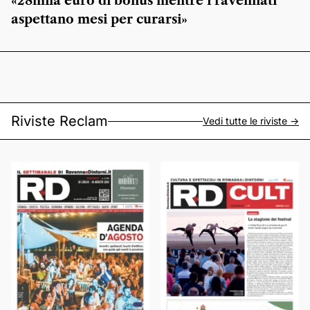
«28mila euro di bonus mentre i ravennati
aspettano mesi per curarsi»
Riviste Reclam
Vedi tutte le riviste ->