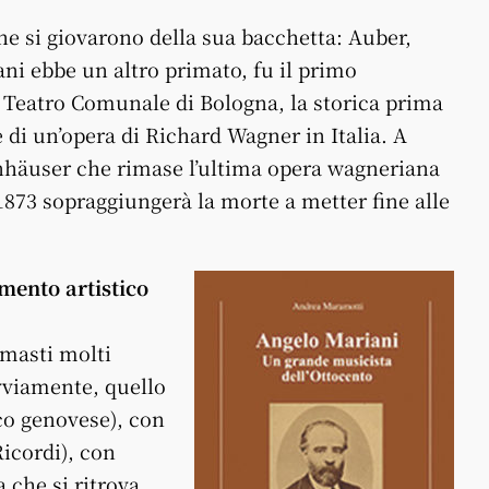
he si giovarono della sua bacchetta: Auber,
ani ebbe un altro primato, fu il primo
 Teatro Comunale di Bologna, la storica prima
 di un’opera di Richard Wagner in Italia. A
nnhäuser che rimase l’ultima opera wagneriana
1873 sopraggiungerà la morte a metter fine alle
rmento artistico
imasti molti
vviamente, quello
co genovese), con
Ricordi), con
a che si ritrova