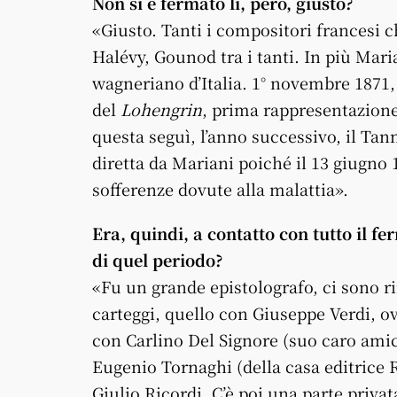
Non si è fermato li, però, giusto?
«Giusto. Tanti i compositori francesi c
Halévy, Gounod tra i tanti. In più Mari
wagneriano d’Italia. 1° novembre 1871,
del
Lohengrin
, prima rappresentazione
questa seguì, l’anno successivo, il Ta
diretta da Mariani poiché il 13 giugno 
sofferenze dovute alla malattia».
Era, quindi, a contatto con tutto il fe
di quel periodo?
«Fu un grande epistolografo, ci sono r
carteggi, quello con Giuseppe Verdi, o
con Carlino Del Signore (suo caro ami
Eugenio Tornaghi (della casa editrice 
Giulio Ricordi. C’è poi una parte privat