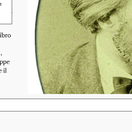
e
alia
ibro
,
eppe
 il