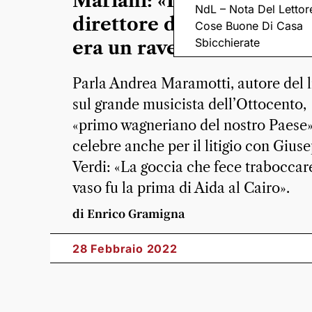
Mariani: «Il primo vero
NdL – Nota Del Lettor
direttore d’orchestra d’It
Cose Buone Di Casa
Sbicchierate
era un ravennate».
Parla Andrea Maramotti, autore del l
sul grande musicista dell’Ottocento,
«primo wagneriano del nostro Paese»
celebre anche per il litigio con Gius
Verdi: «La goccia che fece traboccare
vaso fu la prima di Aida al Cairo».
di Enrico Gramigna
28 Febbraio 2022