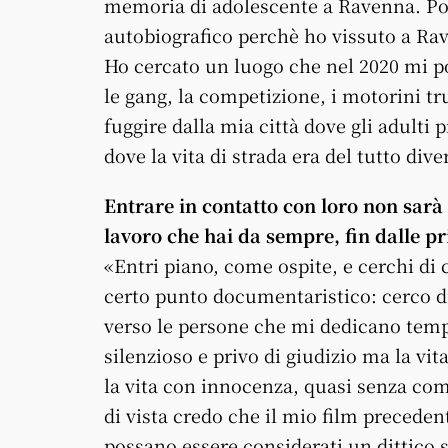
memoria di adolescente a Ravenna. Pos
autobiografico perchè ho vissuto a Rav
Ho cercato un luogo che nel 2020 mi po
le gang, la competizione, i motorini t
fuggire dalla mia città dove gli adult
dove la vita di strada era del tutto dive
Entrare in contatto con loro non sarà
lavoro che hai da sempre, fin dalle pr
«Entri piano, come ospite, e cerchi di 
certo punto documentaristico: cerco d
verso le persone che mi dedicano tempo. 
silenzioso e privo di giudizio ma la vit
la vita con innocenza, quasi senza co
di vista credo che il mio film precede
possano essere considerati un dittico 