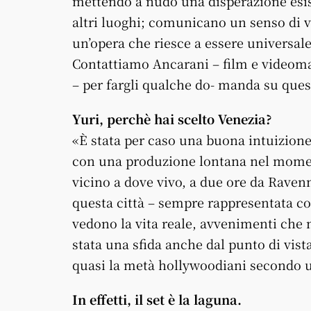
mettendo a nudo una disperazione esist
altri luoghi; comunicano un senso di v
un’opera che riesce a essere universale
Contattiamo Ancarani – film e videomak
– per fargli qualche do- manda su ques
Yuri, perchè hai scelto Venezia?
«È stata per caso una buona intuizion
con una produzione lontana nel moment
vicino a dove vivo, a due ore da Raven
questa città – sempre rappresentata co
vedono la vita reale, avvenimenti che n
stata una sfida anche dal punto di vista 
quasi la metà hollywoodiani secondo 
In effetti, il set è la laguna.