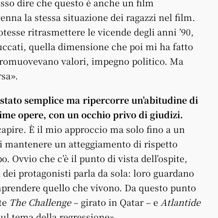
so dire che questo è anche un film
enna la stessa situazione dei ragazzi nel film.
tesse ritrasmettere le vicende degli anni ’90,
ruccati, quella dimensione che poi mi ha fatto
i promuovevano valori, impegno politico. Ma
rsa».
 stato semplice ma ripercorre un’abitudine di
ime opere, con un occhio privo di giudizi.
capire. È il mio approccio ma solo fino a un
i mantenere un atteggiamento di rispetto
Ovvio che c’è il punto di vista dell’ospite,
a dei protagonisti parla da sola: loro guardano
mprendere quello che vivono. Da questo punto
nte
The Challenge
– girato in Qatar – e
Atlantide
sul tema della regressione».