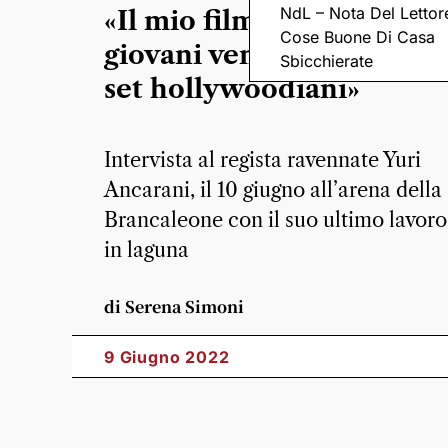
NdL – Nota Del Lettor
«Il mio film sulla vita ver
Cose Buone Di Casa
giovani veneziani, altro c
Sbicchierate
set hollywoodiani»
Intervista al regista ravennate Yuri
Ancarani, il 10 giugno all’arena dell
Brancaleone con il suo ultimo lavoro
in laguna
di Serena Simoni
9 Giugno 2022