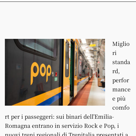
Miglio
ri
standa
rd,
perfor
mance
e più
comfo
rt per i passeggeri: sui binari dell’Emilia-
Romagna entrano in servizio Rock e Pop, i
nuovi treni regionali di Trenitalia presentati a