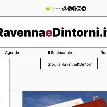
Sereno
Agenda
Il Settimanale
Ro
Sfoglia Ravenna&Dintorni
e
 a