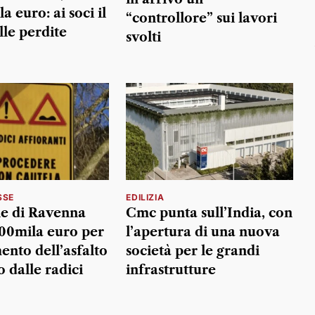
a euro: ai soci il
“controllore” sui lavori
lle perdite
svolti
SSE
EDILIZIA
e di Ravenna
Cmc punta sull’India, con
700mila euro per
l’apertura di una nuova
mento dell’asfalto
società per le grandi
o dalle radici
infrastrutture