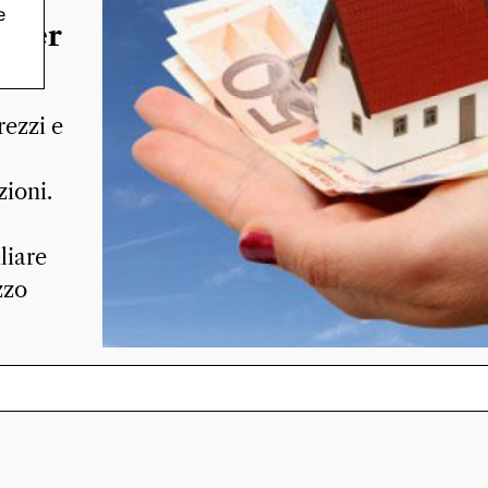
e
o per
rezzi e
zioni.
liare
zzo