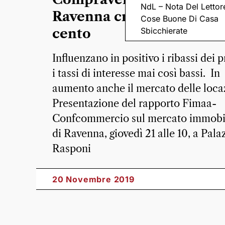
NdL – Nota Del Lettor
Ravenna crescita dell’un
Cose Buone Di Casa
Sbicchierate
cento
Influenzano in positivo i ribassi dei p
i tassi di interesse mai così bassi. In
aumento anche il mercato delle loca
Presentazione del rapporto Fimaa-
Confcommercio sul mercato immobi
di Ravenna, giovedì 21 alle 10, a Pala
Rasponi
20 Novembre 2019