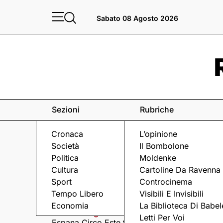
Sabato 08 Agosto 2026
Sezioni
Rubriche
Cronaca
L’opinione
Società
Il Bombolone
Politica
Moldenke
Cultura
Cartoline Da Ravenna
Sport
Controcinema
Eventi
a Ravenna e dintorni
Tempo Libero
Visibili E Invisibili
Economia
La Biblioteca Di Babel
Sabato 8 Agosto
Domenica 9 Agosto
Letti Per Voi
Espana Circo Este tra
Hernandez &