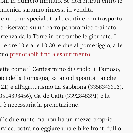
ili in numero limitato. Se non ritirati entro le
 domenica saranno rimessi in vendita
re un tour speciale tra le cantine con trasporto
to riservato su un carro panoramico trainato
rtenza dalla Torre in entrambe le giornate. Il
lle ore 10 e alle 10.30, e due al pomeriggio, alle
sono
prenotabili fino a esaurimento
.
chette come il Centesimino di Oriolo, il Famoso,
 tipici della Romagna, sarano disponibili anche
le 21) e all’agriturismo La Sabbiona (3358343313),
3514898456), Ca’ de Gatti (3392848391) e la
i è necessaria la prenotazione.
sulle due ruote ma non ha un mezzo proprio,
rvice, potrà noleggiare una e-bike front, full o