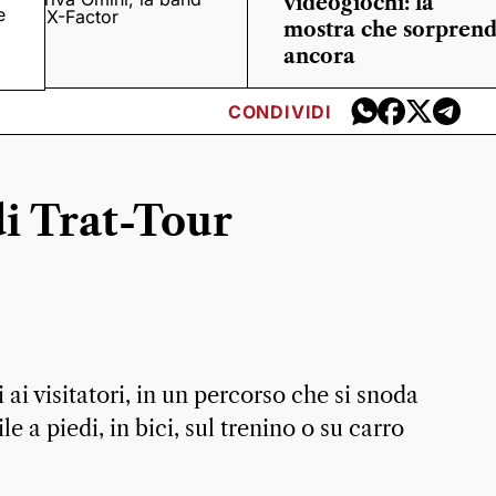
videogiochi: la
e
o
di X-Factor
mostra che sorpren
ancora
CONDIVIDI
i Trat-Tour
 ai visitatori, in un percorso che si snoda
e a piedi, in bici, sul trenino o su carro