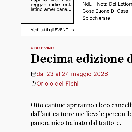
NdL – Nota Del Lettor
reggae, indie rock,
Sampedro presentan
latino americana,
il nuovo album
Cose Buone Di Casa
punk e world music
Lumina
Sbicchierate
Vedi tutti gli
EVENTI
->
CIBO E VINO
Decima edizione d
dal 23 al 24 maggio 2026
Oriolo dei Fichi
Otto cantine apriranno i loro cancelli
dall'antica torre medievale percorribil
panoramico trainato dal trattore.