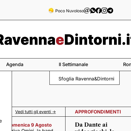
Poco Nuvoloso
Agenda
Il Settimanale
Ro
Sfoglia Ravenna&Dintorni
APPROFONDIMENTI
Vedi tutti gli eventi ->
e
Da Dante ai
Domenica 9 Agosto
Arriva Omini, la band