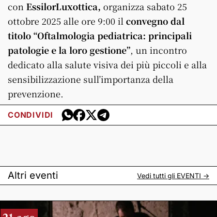
con
EssilorLuxottica,
organizza sabato 25
ottobre 2025
al
le ore 9:00 il
convegno
dal
titolo “Oftalmologia
pediatrica
: principali
patologie e la loro gestione”
, un incontro
dedicato
al
la salute visiva dei più piccoli e
al
la
sensibilizzazione sull’importanza della
prevenzione.
CONDIVIDI
Altri eventi
Vedi tutti gli
EVENTI
->