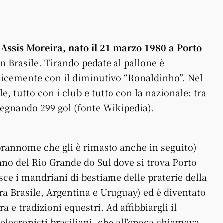
Assis Moreira, nato il 21 marzo 1980 a Porto
 in Brasile. Tirando pedate al pallone è
licemente con il diminutivo “Ronaldinho”. Nel
le, tutto con i club e tutto con la nazionale: tra
 segnando 299 gol (fonte Wikipedia).
prannome che gli è rimasto anche in seguito)
iano del Rio Grande do Sul dove si trova Porto
sce i mandriani di bestiame delle praterie della
a Brasile, Argentina e Uruguay) ed è diventato
a e tradizioni equestri. Ad affibbiargli il
elecronisti brasiliani, che all’epoca chiamava