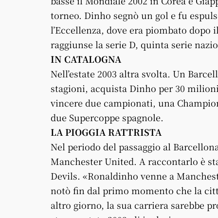
basse il Mondiale 2002 in Corea e Giapp
torneo. Dinho segnò un gol e fu espuls
l’Eccellenza, dove era piombato dopo i
raggiunse la serie D, quinta serie nazi
IN CATALOGNA
Nell’estate 2003 altra svolta. Un Barce
stagioni, acquista Dinho per 30 milioni
vincere due campionati, una Champions
due Supercoppe spagnole.
LA PIOGGIA RATTRISTA
Nel periodo del passaggio al Barcellona,
Manchester United. A raccontarlo è st
Devils. «Ronaldinho venne a Mancheste
notò fin dal primo momento che la citt
altro giorno, la sua carriera sarebbe 