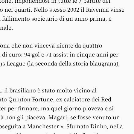
one, imponendosi in tutte le 7 partite del
o nei quarti. Nello stesso 2002 il Ravenna vinse
l fallimento societario di un anno prima, e
onale.
llona che non vinceva niente da quattro
 di euro: 94 gol e 71 assist in cinque anni per
 League (la seconda della storia blaugrana),
 il brasiliano è stato molto vicino al
ato Quinton Fortune, ex calciatore dei Red
r per firmare, ma quel giorno pioveva e si
à non gli piaceva. Magari, se fosse venuto un
proseguita a Manchester ». Sfumato Dinho, nella