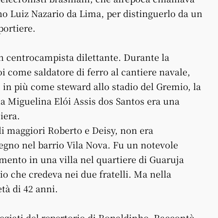
o Luiz Nazario da Lima, per distinguerlo da un
portiere.
un centrocampista dilettante. Durante la
i come saldatore di ferro al cantiere navale,
in più come steward allo stadio del Gremio, la
a Miguelina Elói Assis dos Santos era una
iera.
li maggiori Roberto e Deisy, non era
egno nel barrio Vila Nova. Fu un notevole
mento in una villa nel quartiere di Guaruja
o che credeva nei due fratelli. Ma nella
età di 42 anni.
pregiati del repertorio di Ronaldinho. Raccontò