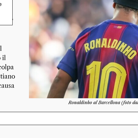
e
 a
tto,
l
il
colpa
stiano
causa
Ronaldinho al Barcellona (foto dal