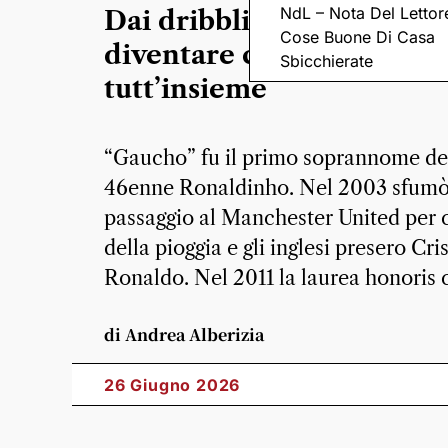
NdL – Nota Del Lettor
Dai dribbling ai cani fino
Cose Buone Di Casa
diventare campione di tu
Sbicchierate
tutt’insieme
“Gaucho” fu il primo soprannome de
46enne Ronaldinho. Nel 2003 sfumò 
passaggio al Manchester United per 
della pioggia e gli inglesi presero Cri
Ronaldo. Nel 2011 la laurea honoris 
di Andrea Alberizia
26 Giugno 2026