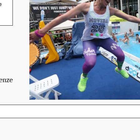
e
o
senze