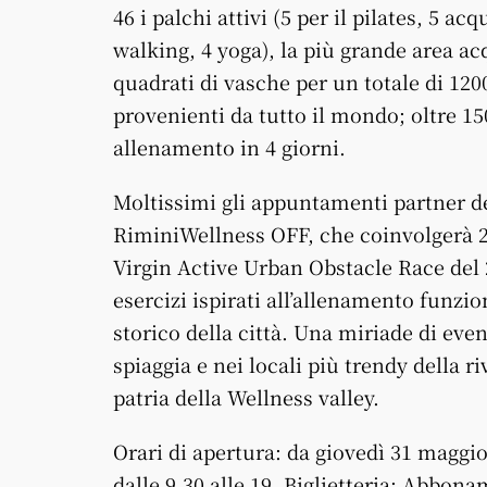
46 i palchi attivi (5 per il pilates, 5 ac
walking, 4 yoga), la più grande area a
quadrati di vasche per un totale di 120
provenienti da tutto il mondo; oltre 150
allenamento in 4 giorni.
Moltissimi gli appuntamenti partner de
RiminiWellness OFF, che coinvolgerà 2
Virgin Active Urban Obstacle Race del 
esercizi ispirati all’allenamento funzio
storico della città. Una miriade di event
spiaggia e nei locali più trendy della r
patria della Wellness valley.
Orari di apertura: da giovedì 31 maggi
dalle 9.30 alle 19. Biglietteria: Abbonam