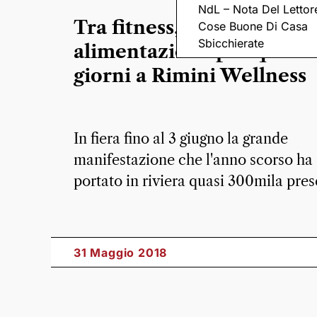
NdL – Nota Del Lettor
Tra fitness, sport e sana
Cose Buone Di Casa
Sbicchierate
alimentazione per quattr
giorni a Rimini Wellness
In fiera fino al 3 giugno la grande
manifestazione che l'anno scorso ha
portato in riviera quasi 300mila pre
31 Maggio 2018