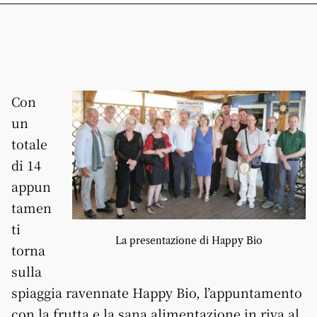
Con
un
totale
di 14
appun
tamen
ti
La presentazione di Happy Bio
torna
sulla
spiaggia ravennate Happy Bio, l’appuntamento
con la frutta e la sana alimentazione in riva al