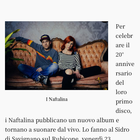
Per
celebr
are il
20°
annive
rsario
del
loro
I Naftalina
primo
disco,
i Naftalina pubblicano un nuovo album e
tornano a suonare dal vivo. Lo fanno al Sidro
di Savignano sul Rubicone, venerdì 23