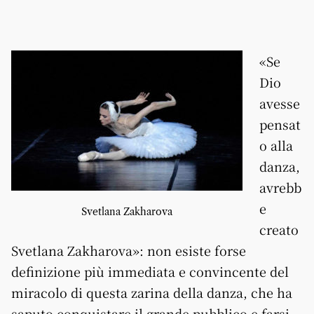
«Se
Dio
avesse
pensat
o alla
danza,
avrebb
e
Svetlana Zakharova
creato
Svetlana Zakharova»: non esiste forse
definizione più immediata e convincente del
miracolo di questa zarina della danza, che ha
saputo conquistare il grande pubblico e farsi