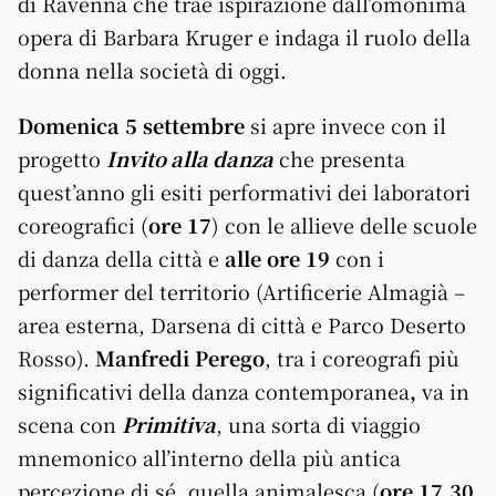
di Ravenna che trae ispirazione dall’omonima
opera di Barbara Kruger e indaga il ruolo della
donna nella società di oggi.
Domenica 5 settembre
si apre invece con il
progetto
Invito alla danza
che presenta
quest’anno gli esiti performativi dei laboratori
coreografici (
ore 17
) con le allieve delle scuole
di danza della città e
alle ore 19
con i
performer del territorio (Artificerie Almagià –
area esterna, Darsena di città e Parco Deserto
Rosso).
Manfredi Perego
, tra i coreografi più
significativi della danza contemporanea
,
va in
scena con
Primitiva
, una sorta di viaggio
mnemonico all’interno della più antica
percezione di sé, quella animalesca (
ore 17.30