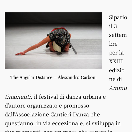
Sipario
il 3
settem
bre
per la
XXIII
edizio
The Angular Distance – Alessandro Carboni
ne di
Ammu
tinamenti,
il festival di danza urbana e
d’autore organizzato e promosso
dall’Associazione Cantieri Danza che
quest’anno, in via eccezionale, si sviluppa in
due momenti, con un mese che separa la