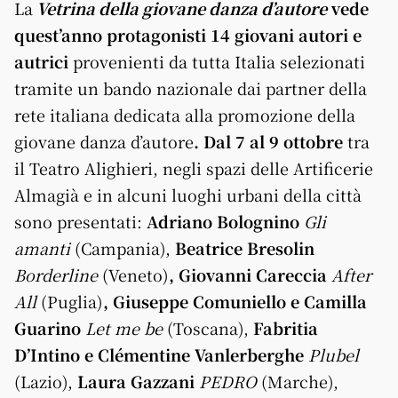
La
Vetrina della giovane danza d’autore
vede
quest’anno protagonisti
14 giovani autori e
autrici
provenienti da tutta Italia selezionati
tramite un bando nazionale dai partner della
rete italiana dedicata alla promozione della
giovane danza d’autore
. Dal 7 al 9 ottobre
tra
il Teatro Alighieri, negli spazi delle Artificerie
Almagià e in alcuni luoghi urbani della città
sono presentati:
Adriano Bolognino
Gli
amanti
(Campania),
Beatrice Bresolin
Borderline
(Veneto)
, Giovanni Careccia
After
All
(Puglia)
, Giuseppe Comuniello e Camilla
Guarino
Let me be
(Toscana),
Fabritia
D’Intino e Clémentine Vanlerberghe
Plubel
(Lazio),
Laura Gazzani
PEDRO
(Marche),