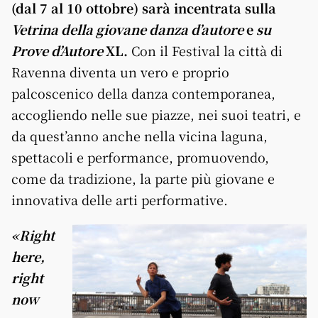
(dal 7 al 10 ottobre)
sarà incentrata sulla
Vetrina della giovane danza d’autore
e
su
Prove d’Autore
XL.
Con il Festival la città di
Ravenna diventa un vero e proprio
palcoscenico della danza contemporanea,
accogliendo nelle sue piazze, nei suoi teatri, e
da quest’anno anche nella vicina laguna,
spettacoli e performance, promuovendo,
come da tradizione, la parte più giovane e
innovativa delle arti performative.
«Right
here,
right
now