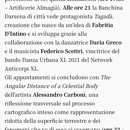
– Artificerie Almagià).
Alle ore 21
la Banchina
Darsena di città vede protagonista
Tagadà,
creazione che nasce da un’idea di
Fabritia
D’Intino
e si sviluppa grazie alla
collaborazione con la danzatrice
Daria Greco
e il musicista
Federico Scettri
, vincitrice del
bando Danza Urbana XL 2021 del Network
Anticorpi XL.
Gli appuntamenti si concludono con
The
Angular Distance of a Celestial Body
dell’artista
Alessandro Carboni
, una
riflessione trasversale sul processo
cartografico inteso come rappresentazione
ridotta della superficie terrestre e dei
fenomeni che su di essa si osservano (
ore 22
–