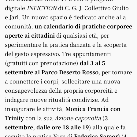
digitale
INFICTION
di C. G. J. Collettivo Giulio
e Jari. Un nuovo spazio è dedicato anche alla
comunità,
un calendario di pratiche corporee
aperte ai cittadini
di qualsiasi età, per
sperimentare la pratica danzata e la scoperta
del gesto espressivo. Tre appuntamenti
(gratuiti con prenotazione)
dal 3 al 5
settembre al Parco Deserto Rosso,
per tornare
a connettere i corpi, sollecitare una nuova
consapevolezza della propria corporeità e
indagare nuove ritualità condivise. Ad
inaugurare le attività,
Monica Francia con
Trinity
con la sua
Azione capovolta
(
3
settembre, dalle ore 18 alle 19
) alla quale fa
seguito la pratica Yoga di
Federica Samorì
(
4