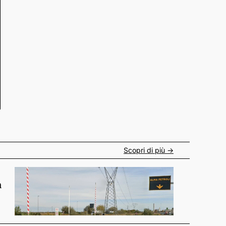
Scopri di più ->
n