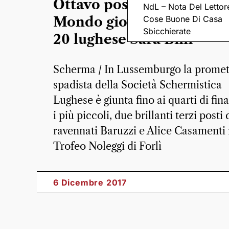
Ottavo posto in Coppa de
NdL – Nota Del Lettor
Cose Buone Di Casa
Mondo giovanile per l’U
Sbicchierate
20 lughese Sara Billi
Scherma / In Lussemburgo la promet
spadista della Società Schermistica
Lughese è giunta fino ai quarti di fina
i più piccoli, due brillanti terzi posti 
ravennati Baruzzi e Alice Casamenti 
Trofeo Noleggi di Forlì
6 Dicembre 2017