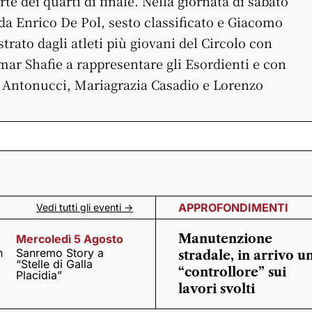
te dei quarti di finale. Nella giornata di sabato
 da Enrico De Pol, sesto classificato e Giacomo
rato dagli atleti più giovani del Circolo con
ar Shafie a rappresentare gli Esordienti e con
a Antonucci, Mariagrazia Casadio e Lorenzo
APPROFONDIMENTI
Vedi tutti gli eventi ->
Manutenzione
Mercoledì 5 Agosto
n
Sanremo Story a
stradale, in arrivo u
“Stelle di Galla
“controllore” sui
Placidia”
lavori svolti