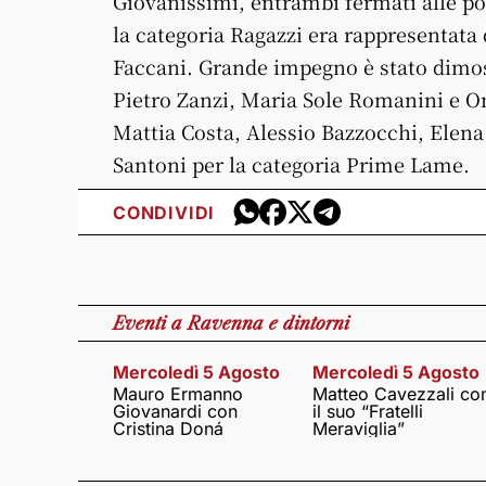
Giovanissimi, entrambi fermati alle por
la categoria Ragazzi era rappresentata
Faccani. Grande impegno è stato dimost
Pietro Zanzi, Maria Sole Romanini e Om
Mattia Costa, Alessio Bazzocchi, Elen
Santoni per la categoria Prime Lame.
CONDIVIDI
Eventi
a Ravenna e dintorni
Mercoledì 5 Agosto
Mercoledì 5 Agosto
Mauro Ermanno
Matteo Cavezzali co
Giovanardi con
il suo “Fratelli
Cristina Doná
Meraviglia”