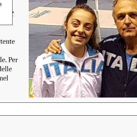
l
e
nder
tente
le. Per
delle
nel