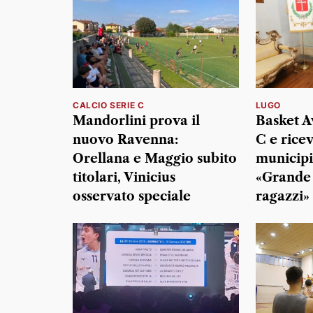
CALCIO SERIE C
LUGO
Mandorlini prova il
Basket A
nuovo Ravenna:
C e rice
Orellana e Maggio subito
municipi
titolari, Vinicius
«Grande 
osservato speciale
ragazzi»