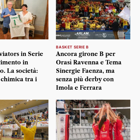
BASKET SERIE B
viators in Serie
Ancora girone B per
vimento in
Orasì Ravenna e Tema
o. La società:
Sinergie Faenza, ma
chimica tra i
senza più derby con
Imola e Ferrara