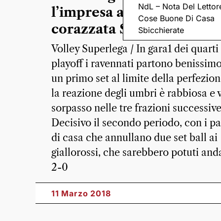
NdL – Nota Del Lettor
l’impresa a Perugia contr
Cose Buone Di Casa
corazzata Sir Safety
Sbicchierate
Volley Superlega / In gara1 dei quarti
playoff i ravennati partono benissim
un primo set al limite della perfezion
la reazione degli umbri è rabbiosa e v
sorpasso nelle tre frazioni successive
Decisivo il secondo periodo, con i p
di casa che annullano due set ball ai
giallorossi, che sarebbero potuti and
2-0
11 Marzo 2018