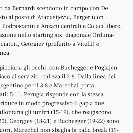
ati da Bernardi scendono in campo con De
to al posto di Atanasijevic, Berger (con
 Podrascanin e Anzani centrali e Colaci libero.
azione nello starting six: diagonale Orduna-
atori, Georgiev (preferito a Vitelli) e
inea.
opicciarsi gli occhi, con Buchegger e Poglajen
aco al servizio realizza il 2-6. Dalla linea dei
rgentino per il 3-8 e Marechal porta
ati: 5-11. Perugia risponde con la stessa
e riduce in modo progressivo il gap a due
allontana gli umbri (15-19), che reagiscono
0), Georgiev (18-21) e Buchegger (19-22) sono
fuori, Marechal non sbaglia la palla break (19-