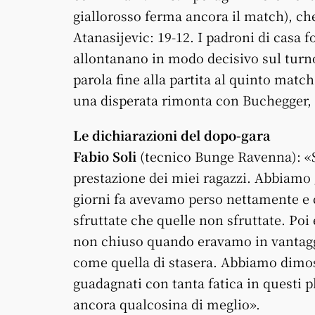
giallorosso ferma ancora il match), che
Atanasijevic: 19-12. I padroni di casa f
allontanano in modo decisivo sul turno 
parola fine alla partita al quinto matc
una disperata rimonta con Buchegger, Vi
Le dichiarazioni del dopo-gara
Fabio Soli
(tecnico Bunge Ravenna): «S
prestazione dei miei ragazzi. Abbiamo 
giorni fa avevamo perso nettamente e c
sfruttate che quelle non sfruttate. Poi
non chiuso quando eravamo in vantaggi
come quella di stasera. Abbiamo dimost
guadagnati con tanta fatica in questi p
ancora qualcosina di meglio».