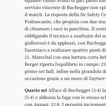
squadre vanno avanti di pari passo fin
servizio vincente di Buchegger non spi
il match. La risposta della Sir Safety 
Podrascanin, che propizia con due muri
di chiamare i suoi in panchina. Il cent
obbligando il tecnico a usufruire del s
giallorossi è da applausi, con Buchegg
l’austriaco a realizzare quattro punti d
21. Marechal con una battuta corta beff
Berger riporta l’equilibrio in campo: 2
primo set ball, infine nella girandola 
occasione grazie a un muro di Zaytsev:
Quarto set
All’ace di Buchegger (3-4) l
(5-4) e abbozza la fuga con lo stesso sc
con Anzani: 12-8. I perugini incrementa