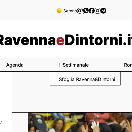
Sereno
Agenda
Il Settimanale
Ro
Sfoglia Ravenna&Dintorni
e
ra