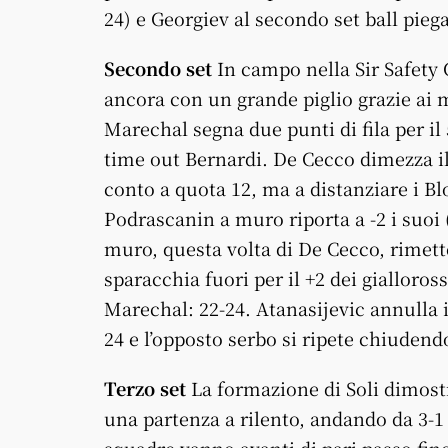
24) e Georgiev al secondo set ball piega
Secondo set
In campo nella Sir Safety 
ancora con un grande piglio grazie ai m
Marechal segna due punti di fila per il 5
time out Bernardi. De Cecco dimezza il 
conto a quota 12, ma a distanziare i B
Podrascanin a muro riporta a -2 i suoi (
muro, questa volta di De Cecco, rimette
sparacchia fuori per il +2 dei gialloro
Marechal: 22-24. Atanasijevic annulla i
24 e l’opposto serbo si ripete chiudend
Terzo set
La formazione di Soli dimost
una partenza a rilento, andando da 3-1 