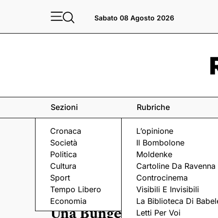
Sabato 08 Agosto 2026
Sezioni
Rubriche
Cronaca
L’opinione
Società
Il Bombolone
Politica
Moldenke
Cultura
Cartoline Da Ravenna
Sport
Controcinema
Tempo Libero
Visibili E Invisibili
VOLLEY
Economia
La Biblioteca Di Babel
Una Bunge bellissima sfio
Letti Per Voi