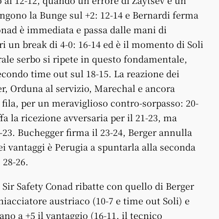
o al 12-12, quando un errore di Zaytsev e un
ngono la Bunge sul +2: 12-14 e Bernardi ferma
Conad è immediata e passa dalle mani di
 un break di 4-0: 16-14 ed è il momento di Soli
rale serbo si ripete in questo fondamentale,
econdo time out sul 18-15. La reazione dei
er, Orduna al servizio, Marechal e ancora
i fila, per un meraviglioso contro-sorpasso: 20-
a la ricezione avversaria per il 21-23, ma
3-23. Buchegger firma il 23-24, Berger annulla
dei vantaggi è Perugia a spuntarla alla seconda
 28-26.
a Sir Safety Conad ribatte con quello di Berger
hiacciatore austriaco (10-7 e time out Soli) e
no a +5 il vantaggio (16-11, il tecnico