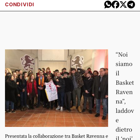
CONDIVIDI
“
Noi
siamo
il
Basket
Raven
na”,
laddov
e
dietro
Presentata la collaborazione tra Basket Ravenna e
il ‘noi’