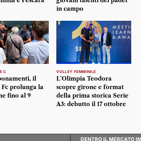
milia e Pescara
giovani talenti del padel
in campo
E C
VOLLEY FEMMINILE
onamenti, il
L’Olimpia Teodora
Fc prolunga la
scopre girone e format
e fino al 9
della prima storica Serie
A3: debutto il 17 ottobre
DENTRO IL MERCATO I