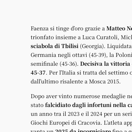
Faenza si tinge d’oro grazie a
Matteo N
trionfato insieme a Luca Curatoli, Mic
sciabola di Tbilisi
(Georgia). Liquidata 
Germania negli ottavi (45-39), la Poloni
semifinale (45-36).
Decisiva la vittori
45-37
. Per l’Italia si tratta del settim
dall’ultimo risalente a Mosca 2015.
Dopo aver vinto numerose medaglie nei
stato
falcidiato dagli infortuni nella c
un anno tra il 2023 e il 2024 per un se
Giochi Europei di Cracovia. L’atleta ap
vanta un
2025 da incorniciare
fino a 