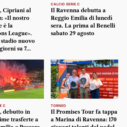
CALCIO SERIE C
 Cipriani al
Il Ravenna debutta a
: «Il nostro
Reggio Emilia di lunedì
 è la
sera. La prima al Benelli
ns League».
sabato 29 agosto
stadio nuovo
giorni su 7…
E C
TORNEO
 debutto in
Il Promises Tour fa tappa
rime trasferte a
a Marina di Ravenna: 170