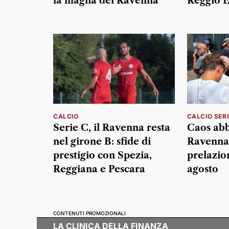
la maglia del Ravenna
Reggio E
CALCIO
CALCIO SERI
Serie C, il Ravenna resta
Caos abb
nel girone B: sfide di
Ravenna 
prestigio con Spezia,
prelazion
Reggiana e Pescara
agosto
CONTENUTI PROMOZIONALI
LA CLINICA DELLA FINANZA