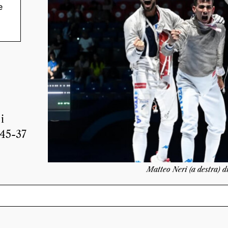
e
i
 45-37
Matteo Neri (a destra) d