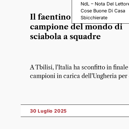
NdL – Nota Del Lettor
Cose Buone Di Casa
Il faentino Matteo Neri è
Sbicchierate
campione del mondo di
sciabola a squadre
A Tbilisi, l'Italia ha sconfitto in finale 
campioni in carica dell'Ungheria per
30 Luglio 2025