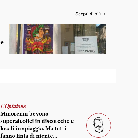
Scopri di più ->
de
L'Opinione
Minorenni bevono
superalcolici in discoteche e
locali in spiaggia. Ma tutti
fanno finta di niente…