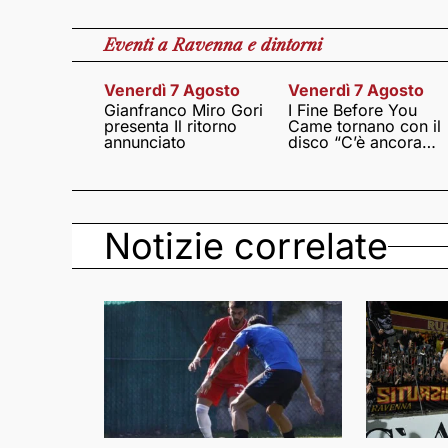
Eventi
a Ravenna e dintorni
Venerdì 7 Agosto
Venerdì 7 Agosto
Gianfranco Miro Gori
I Fine Before You
presenta Il ritorno
Came tornano con il
annunciato
disco “C’è ancora
amore”
Notizie correlate