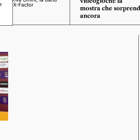
videogiochi: la
e
o
di X-Factor
mostra che sorpren
ancora