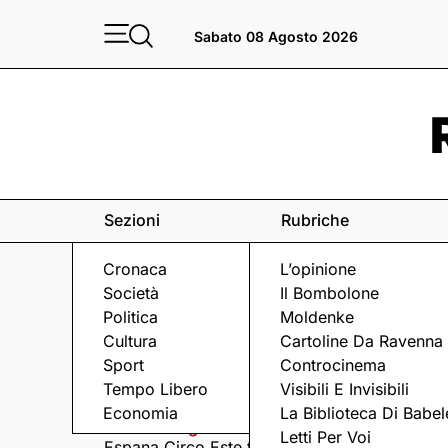
Sabato 08 Agosto 2026
Sezioni
Rubriche
Cronaca
L’opinione
Società
Il Bombolone
Politica
Moldenke
Cultura
Cartoline Da Ravenna
Sport
Controcinema
Eventi
a Ravenna e dintorni
Tempo Libero
Visibili E Invisibili
Economia
La Biblioteca Di Babel
Sabato 8 Agosto
Domenica 9 Agosto
Letti Per Voi
Espana Circo Este tra
Hernandez &