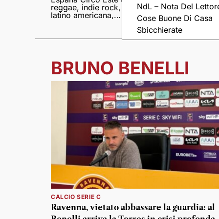
NdL – Nota Del Lettor
reggae, indie rock,
Sampedro presentan
latino americana,
il nuovo album
Cose Buone Di Casa
punk e world music
Lumina
Sbicchierate
BRUNO BENELLI
CALCIO SERIE C
Ravenna, vietato abbassare la guardia: al