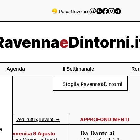
Poco Nuvoloso
Agenda
Il Settimanale
Ro
Sfoglia Ravenna&Dintorni
APPROFONDIMENTI
Vedi tutti gli eventi ->
e
Da Dante ai
Domenica 9 Agosto
Arriva Omini, la band