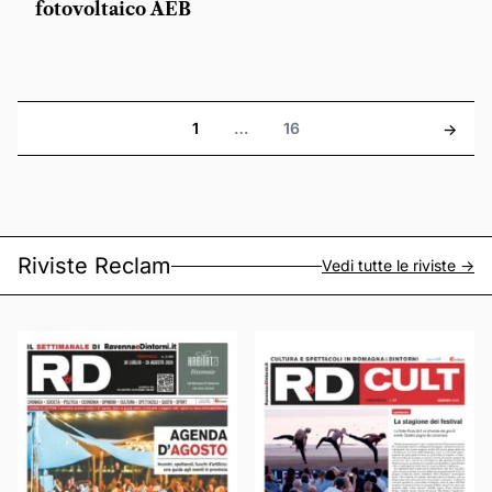
fotovoltaico AEB
1
…
16
->
Riviste Reclam
Vedi tutte le riviste ->