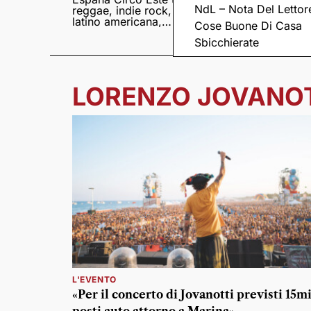
NdL – Nota Del Lettor
reggae, indie rock,
Sampedro presentan
latino americana,
il nuovo album
Cose Buone Di Casa
punk e world music
Lumina
Sbicchierate
LORENZO JOVANO
L'EVENTO
«Per il concerto di Jovanotti previsti 15mi