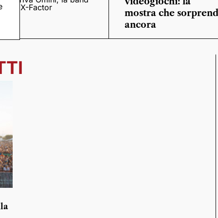
videogiochi: la
e
o
di X-Factor
mostra che sorpren
ancora
TTI
la