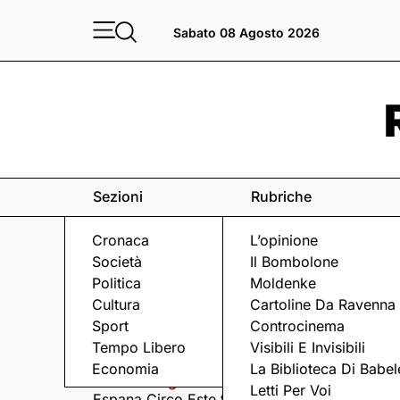
Sabato 08 Agosto 2026
Sezioni
Rubriche
Cronaca
L’opinione
Società
Il Bombolone
Politica
Moldenke
Cultura
Cartoline Da Ravenna
Sport
Controcinema
Eventi
a Ravenna e dintorni
Tempo Libero
Visibili E Invisibili
Economia
La Biblioteca Di Babel
Sabato 8 Agosto
Domenica 9 Agosto
Letti Per Voi
Espana Circo Este tra
Hernandez &