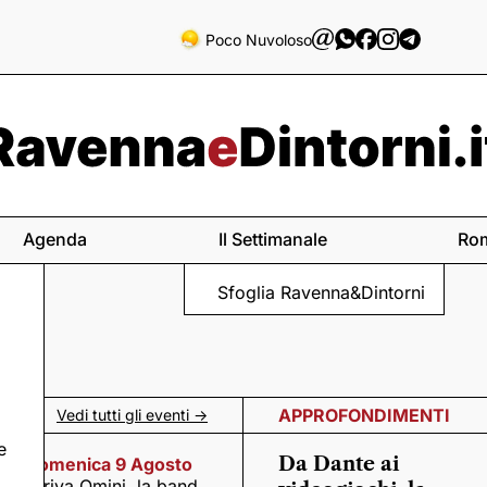
Poco Nuvoloso
Agenda
Il Settimanale
Ro
Sfoglia Ravenna&Dintorni
APPROFONDIMENTI
Vedi tutti gli eventi ->
e
Da Dante ai
Domenica 9 Agosto
Arriva Omini, la band