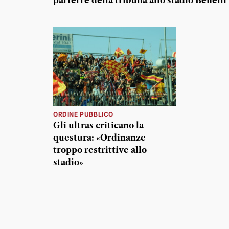
parterre della tribuna allo stadio Benelli
ORDINE PUBBLICO
Gli ultras criticano la
questura: «Ordinanze
troppo restrittive allo
stadio»