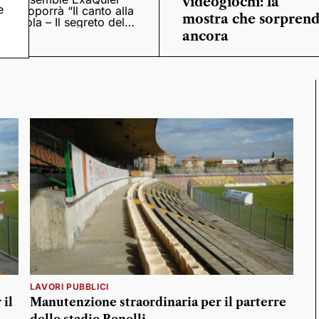
videogiochi: la
e
proporrà “Il canto alla
mostra che sorpren
viola – Il segreto del
Quattrocento”
ancora
LAVORI PUBBLICI
 il
Manutenzione straordinaria per il parterre