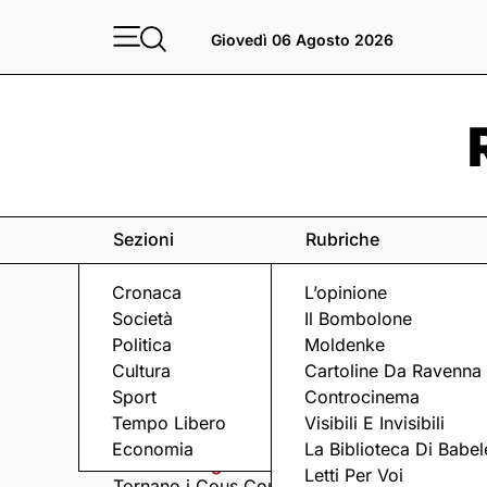
Giovedì 06 Agosto 2026
Sezioni
Rubriche
Cronaca
L’opinione
Società
Il Bombolone
Politica
Moldenke
Cultura
Cartoline Da Ravenna
Sport
Controcinema
Eventi
a Ravenna e dintorni
Tempo Libero
Visibili E Invisibili
Economia
La Biblioteca Di Babel
Giovedì 6 Agosto
Giovedì 6 Agosto
Letti Per Voi
Tornano i Cous Cous
Visita serale nella