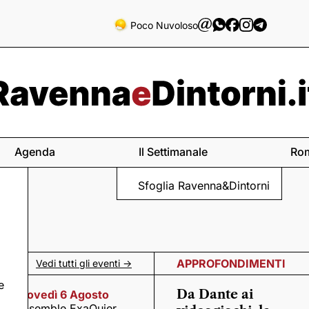
Poco Nuvoloso
Agenda
Il Settimanale
Ro
Sfoglia Ravenna&Dintorni
APPROFONDIMENTI
Vedi tutti gli eventi ->
e
Da Dante ai
Giovedì 6 Agosto
Ensemble ExaQuier