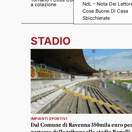
NdL – Nota Del Lettor
a colazione
Pieve romanica di
San Pietro in Sylvis
Cose Buone Di Casa
Sbicchierate
STADIO
IMPIANTI SPORTIVI
Dal Comune di Ravenna 350mila euro per