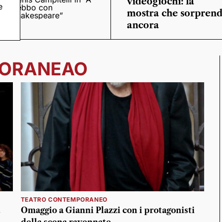
videogiochi: la
e
trebbo con
mostra che sorpren
Shakespeare”
ancora
PORANEAO
TEATRO CONTEMPORANEO
Omaggio a Gianni Plazzi con i protagonisti