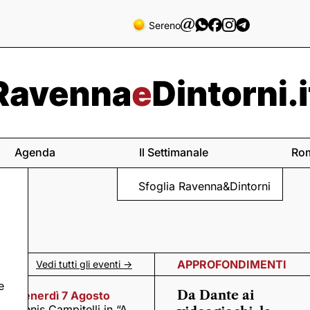
Sereno
Agenda
Il Settimanale
Ro
Sfoglia Ravenna&Dintorni
APPROFONDIMENTI
Vedi tutti gli eventi ->
e
Da Dante ai
Venerdì 7 Agosto
Denis Campitelli in “A