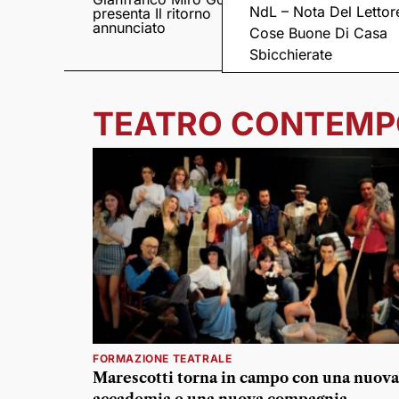
NdL – Nota Del Lettor
presenta Il ritorno
Came tornano con il
annunciato
disco “C’è ancora
Cose Buone Di Casa
amore”
Sbicchierate
TEATRO CONTEM
FORMAZIONE TEATRALE
Marescotti torna in campo con una nuova