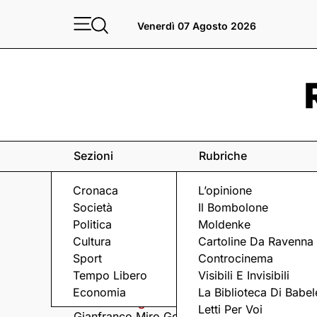
Venerdì 07 Agosto 2026
Sezioni
Rubriche
Cronaca
L’opinione
Società
Il Bombolone
Politica
Moldenke
Cultura
Cartoline Da Ravenna
Sport
Controcinema
Eventi
a Ravenna e dintorni
Tempo Libero
Visibili E Invisibili
Economia
La Biblioteca Di Babel
Venerdì 7 Agosto
Venerdì 7 Agosto
Letti Per Voi
Gianfranco Miro Gori
I Fine Before You