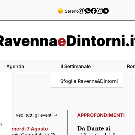
Sereno
Agenda
Il Settimanale
Ro
Sfoglia Ravenna&Dintorni
APPROFONDIMENTI
Vedi tutti gli eventi ->
e
Da Dante ai
Venerdì 7 Agosto
Denis Campitelli in “A