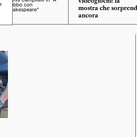
videogiochi: la
e
trebbo con
mostra che sorpren
Shakespeare”
ancora