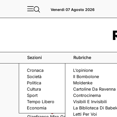
Venerdì 07 Agosto 2026
Sezioni
Rubriche
Cronaca
L’opinione
Società
Il Bombolone
Politica
Moldenke
Cultura
Cartoline Da Ravenna
Sport
Controcinema
Eventi
a Ravenna e dintorni
Tempo Libero
Visibili E Invisibili
Economia
La Biblioteca Di Babel
Venerdì 7 Agosto
Venerdì 7 Agosto
Letti Per Voi
Gianfranco Miro Gori
I Fine Before You