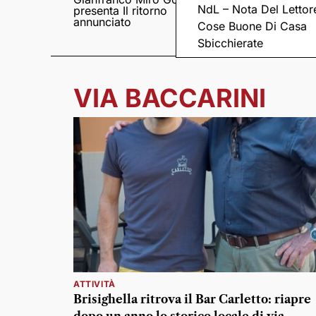
NdL – Nota Del Lettor
presenta Il ritorno
Came tornano con il
annunciato
disco “C’è ancora
Cose Buone Di Casa
amore”
Sbicchierate
VIA BACCARINI
ATTIVITÀ
Brisighella ritrova il Bar Carletto: riapre