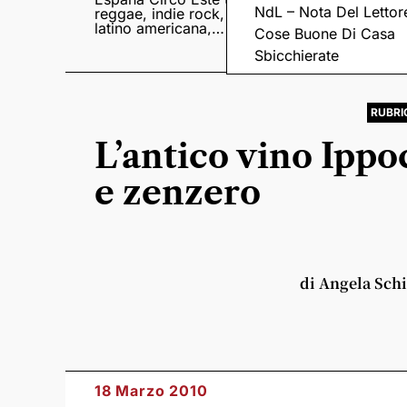
NdL – Nota Del Lettor
reggae, indie rock,
Sampedro presentan
latino americana,
il nuovo album
Cose Buone Di Casa
punk e world music
Lumina
Sbicchierate
RUBRI
L’antico vino Ippoc
e zenzero
di Angela Sch
18 Marzo 2010