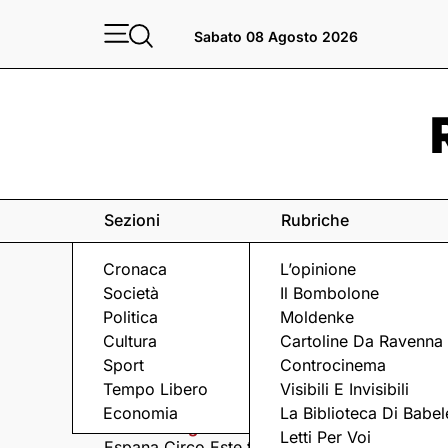
Sabato 08 Agosto 2026
Sezioni
Rubriche
Cronaca
L’opinione
Società
Il Bombolone
Politica
Moldenke
Cultura
Cartoline Da Ravenna
Sport
Controcinema
Eventi
a Ravenna e dintorni
Tempo Libero
Visibili E Invisibili
Economia
La Biblioteca Di Babel
Sabato 8 Agosto
Domenica 9 Agosto
Letti Per Voi
Espana Circo Este tra
Hernandez &