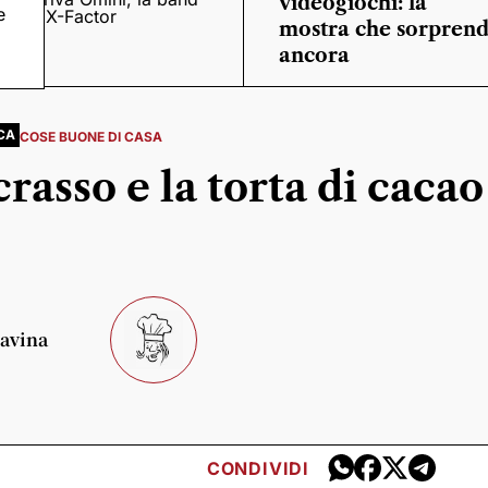
videogiochi: la
e
o
di X-Factor
mostra che sorpren
ancora
CA
COSE BUONE DI CASA
rasso e la torta di cacao
iavina
CONDIVIDI