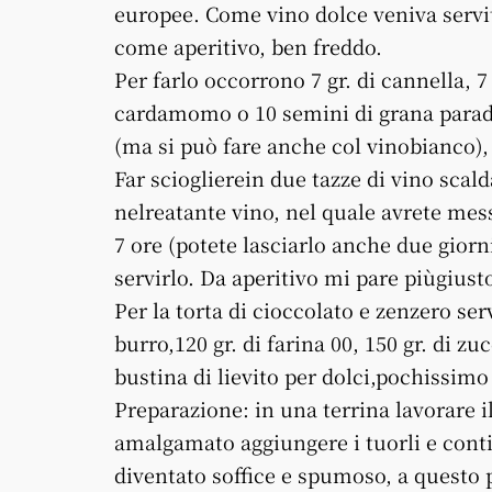
europee. Come vino dolce veniva servit
come aperitivo, ben freddo.
Per farlo occorrono 7 gr. di cannella, 7 
cardamomo o 10 semini di grana paradisi
(ma si può fare anche col vinobianco), 
Far scioglierein due tazze di vino scald
nelreatante vino, nel quale avrete mes
7 ore (potete lasciarlo anche due giorni
servirlo. Da aperitivo mi pare piùgiusto
Per la torta di cioccolato e zenzero ser
burro,120 gr. di farina 00, 150 gr. di z
bustina di lievito per dolci,pochissimo 
Preparazione: in una terrina lavorare 
amalgamato aggiungere i tuorli e cont
diventato soffice e spumoso, a questo p