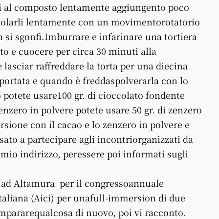
irli al composto lentamente aggiungento poco
colarli lentamente con un movimentorotatorio
n si sgonfi.Imburrare e infarinare una tortiera
to e cuocere per circa 30 minuti alla
 lasciar raffreddare la torta per una diecina
 portata e quando è freddaspolverarla con lo
 potete usare100 gr. di cioccolato fondente
enzero in polvere potete usare 50 gr. di zenzero
ersione con il cacao e lo zenzero in polvere e
sato a partecipare agli incontriorganizzati da
mio indirizzo, peressere poi informati sugli
o ad Altamura per il congressoannuale
italiana (Aici) per unafull-immersion di due
 impararequalcosa di nuovo, poi vi racconto.