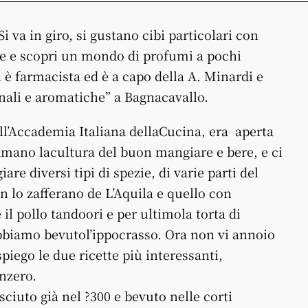
i va in giro, si gustano cibi particolari con
ene e scopri un mondo di profumi a pochi
 è farmacista ed è a capo della A. Minardi e
cinali e aromatiche” a Bagnacavallo.
ell’Accademia Italiana dellaCucina, era aperta
 amano lacultura del buon mangiare e bere, e ci
e diversi tipi di spezie, di varie parti del
 lo zafferano de L’Aquila e quello con
 il pollo tandoori e per ultimola torta di
abbiamo bevutol’ippocrasso. Ora non vi annoio
piego le due ricette più interessanti,
enzero.
ciuto già nel ?300 e bevuto nelle corti