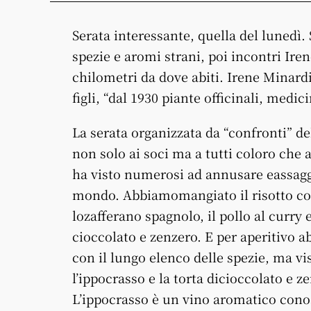
Serata interessante, quella del lunedì. S
spezie e aromi strani, poi incontri Ir
chilometri da dove abiti. Irene Minardi
figli, “dal 1930 piante officinali, medi
La serata organizzata da “confronti” d
non solo ai soci ma a tutti coloro che
ha visto numerosi ad annusare eassaggiar
mondo. Abbiamomangiato il risotto con
lozafferano spagnolo, il pollo al curry e
cioccolato e zenzero. E per aperitivo 
con il lungo elenco delle spezie, ma vis
l’ippocrasso e la torta dicioccolato e z
L’ippocrasso è un vino aromatico conos