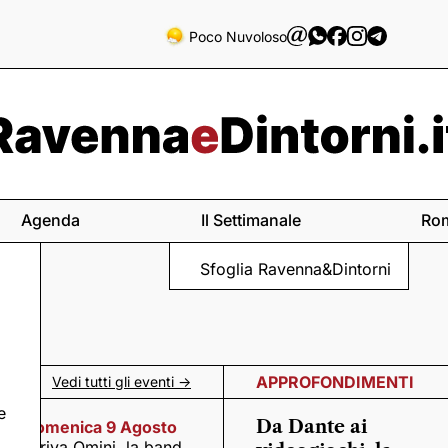
Poco Nuvoloso
Agenda
Il Settimanale
Ro
Sfoglia Ravenna&Dintorni
APPROFONDIMENTI
Vedi tutti gli eventi ->
e
Da Dante ai
Domenica 9 Agosto
Arriva Omini, la band