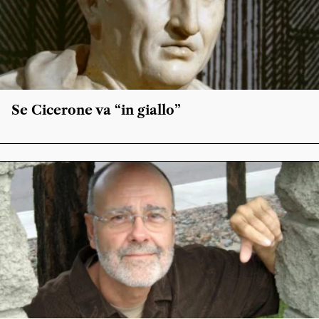
Se Cicerone va “in giallo”