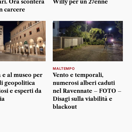
ari. Ora sconterà
Willy per un 27enne
in carcere
MALTEMPO
a e al museo per
Vento e temporali,
i geopolitica
numerosi alberi caduti
osi e esperti da
nel Ravennate – FOTO –
ia
Disagi sulla viabilità e
blackout