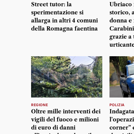
Street tutor: la
Ubriaco 
sperimentazione si
storico,
allarga in altri 4 comuni
donna e f
della Romagna faentina
Carabini
grazie a 
urticant
REGIONE
POLIZIA
Oltre mille interventi dei
Indagata
vigili del fuoco e milioni
l’operaz
di euro di danni
corner” 