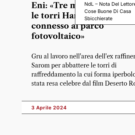
Eni: «Tre mesi per demol
NdL – Nota Del Lettor
Cose Buone Di Casa
le torri Hamon, lavoro
Sbicchierate
connesso al parco
fotovoltaico»
Gru al lavoro nell'area dell'ex raffine
Sarom per abbattere le torri di
raffreddamento la cui forma iperbol
stata resa celebre dal film Deserto R
3 Aprile 2024