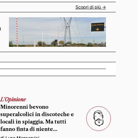
Scopri di più ->
n
L'Opinione
Minorenni bevono
superalcolici in discoteche e
locali in spiaggia. Ma tutti
fanno finta di niente…
di Luca Manservisi