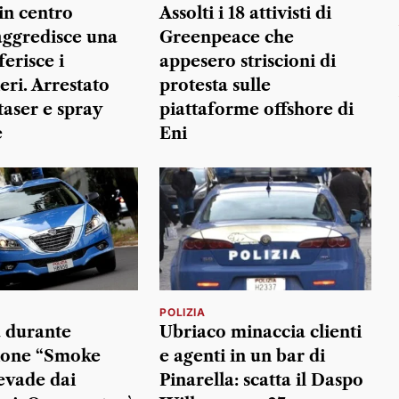
in centro
Assolti i 18 attivisti di
 aggredisce una
Greenpeace che
erisce i
appesero striscioni di
eri. Arrestato
protesta sulle
taser e spray
piattaforme offshore di
e
Eni
POLIZIA
 durante
Ubriaco minaccia clienti
ione “Smoke
e agenti in un bar di
evade dai
Pinarella: scatta il Daspo