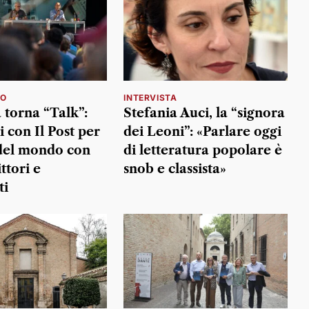
MO
INTERVISTA
 torna “Talk”:
Stefania Auci, la “signora
i con Il Post per
dei Leoni”: «Parlare oggi
del mondo con
di letteratura popolare è
ittori e
snob e classista»
ti