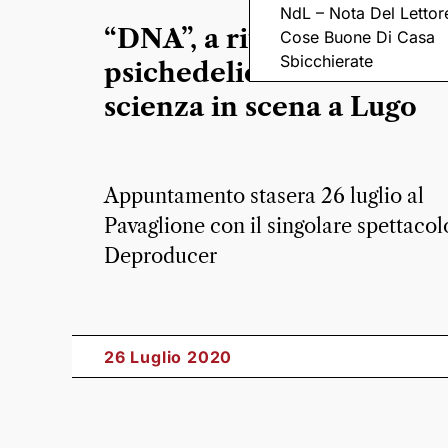
NdL – Nota Del Lettor
“DNA”, a ritmo di rock
Cose Buone Di Casa
Sbicchierate
psichedelico il racconto 
scienza in scena a Lugo
Appuntamento stasera 26 luglio al
Pavaglione con il singolare spettacol
Deproducer
26 Luglio 2020