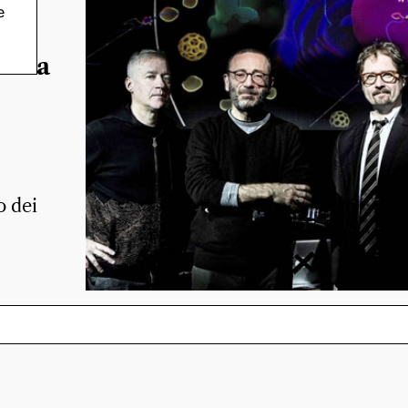
e
della
o dei