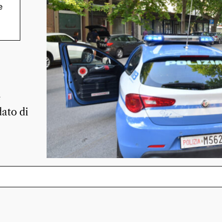
e
ato
e
dato di