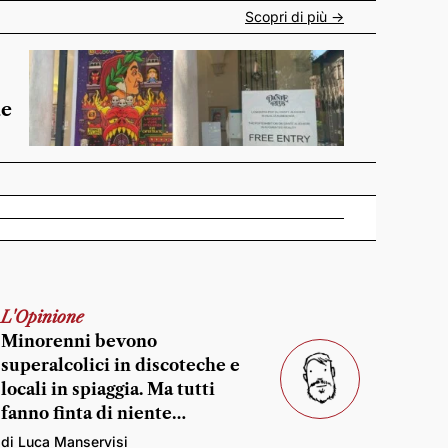
Scopri di più ->
de
L'Opinione
Minorenni bevono
superalcolici in discoteche e
locali in spiaggia. Ma tutti
fanno finta di niente…
di Luca Manservisi