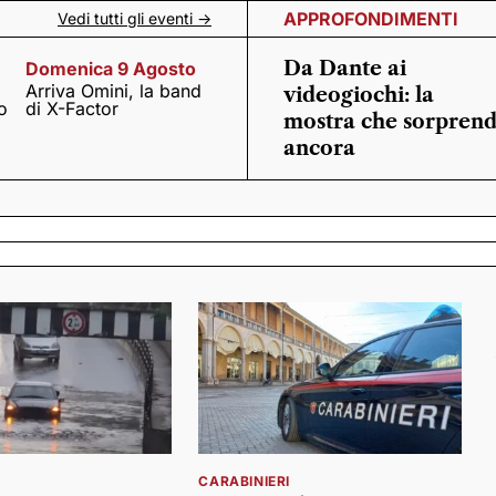
APPROFONDIMENTI
Vedi tutti gli eventi ->
Da Dante ai
Domenica 9 Agosto
Arriva Omini, la band
videogiochi: la
o
di X-Factor
mostra che sorpren
ancora
CARABINIERI