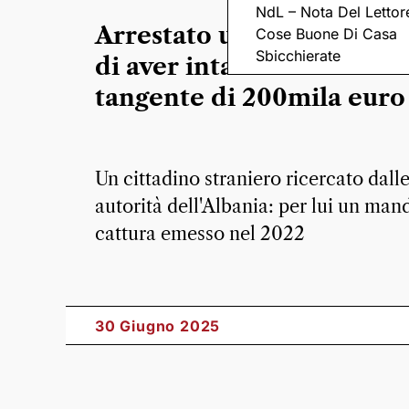
NdL – Nota Del Lettor
Arrestato un uomo accus
Cose Buone Di Casa
Sbicchierate
di aver intascato una
tangente di 200mila euro
Un cittadino straniero ricercato dall
autorità dell'Albania: per lui un man
cattura emesso nel 2022
30 Giugno 2025