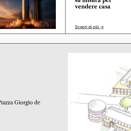
su misura per
vendere casa
Scopri di più ->
 Piazza Giorgio de