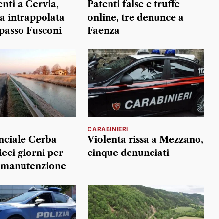
nti a Cervia,
Patenti false e truffe
ta intrappolata
online, tre denunce a
opasso Fusconi
Faenza
CARABINIERI
nciale Cerba
Violenta rissa a Mezzano,
ieci giorni per
cinque denunciati
i manutenzione