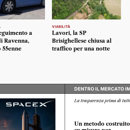
À
VIABILITÀ
seguimento a
Lavori, la SP
i Ravenna,
Brisighellese chiusa al
o 55enne
traffico per una notte
DENTRO IL MERCATO I
La trasparenza prima di tutt
Un metodo costruito