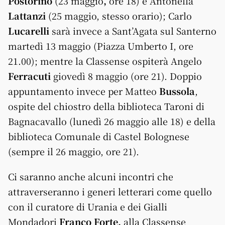
Postorino
(23 maggio
,
ore 18) e Antonella
Lattanzi
(25 maggio, stesso orario); Carlo
Lucarelli
sarà invece a Sant’Agata sul Santerno
martedì 13 maggio (Piazza Umberto I, ore
21.00); mentre la Classense ospiterà Angelo
Ferracuti
giovedì 8 maggio (ore 21). Doppio
appuntamento invece per Matteo
Bussola
,
ospite del chiostro della biblioteca Taroni di
Bagnacavallo (lunedì 26 maggio alle 18) e della
biblioteca Comunale di Castel Bolognese
(sempre il 26 maggio, ore 21).
Ci saranno anche alcuni incontri che
attraverseranno i generi letterari come quello
con il curatore di Urania e dei Gialli
Mondadori
Franco Forte,
alla Classense