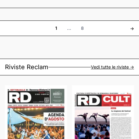
1
…
8
->
Riviste Reclam
Vedi tutte le riviste ->