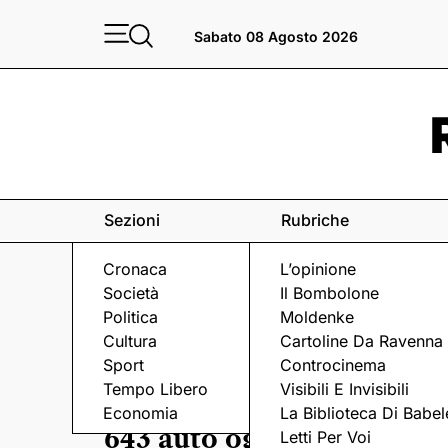
Sabato 08 Agosto 2026
Sezioni
Rubriche
Cronaca
L’opinione
Società
Il Bombolone
Politica
Moldenke
Cultura
Cartoline Da Ravenna
Sport
Controcinema
Tempo Libero
Visibili E Invisibili
Economia
La Biblioteca Di Babel
643 auto ogni mille ravenn
Letti Per Voi