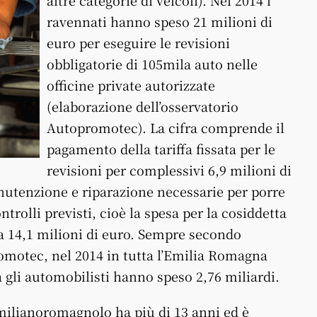
altre categorie di veicoli). Nel 2014 i
ravennati hanno speso 21 milioni di
euro per eseguire le revisioni
obbligatorie di 105mila auto nelle
officine private autorizzate
(elaborazione dell’osservatorio
Autopromotec). La cifra comprende il
pagamento della tariffa fissata per le
revisioni per complessivi 6,9 milioni di
anutenzione e riparazione necessarie per porre
ntrolli previsti, cioè la spesa per la cosiddetta
a 14,1 milioni di euro. Sempre secondo
romotec, nel 2014 in tutta l’Emilia Romagna
ia gli automobilisti hanno speso 2,76 miliardi.
milianoromagnolo ha più di 13 anni ed è