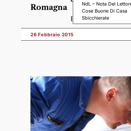
NdL – Nota Del Lettor
Romagna
Cose Buone Di Casa
Sbicchierate
E nel 2014 per le revis
26 Febbraio 2015