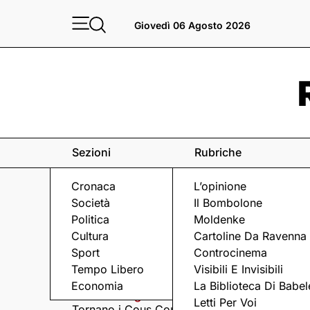
Giovedì 06 Agosto 2026
Sezioni
Rubriche
Cronaca
L’opinione
Società
Il Bombolone
Politica
Moldenke
Cultura
Cartoline Da Ravenna
Sport
Controcinema
Eventi
a Ravenna e dintorni
Tempo Libero
Visibili E Invisibili
Economia
La Biblioteca Di Babel
Giovedì 6 Agosto
Giovedì 6 Agosto
Letti Per Voi
Tornano i Cous Cous
Visita serale nella