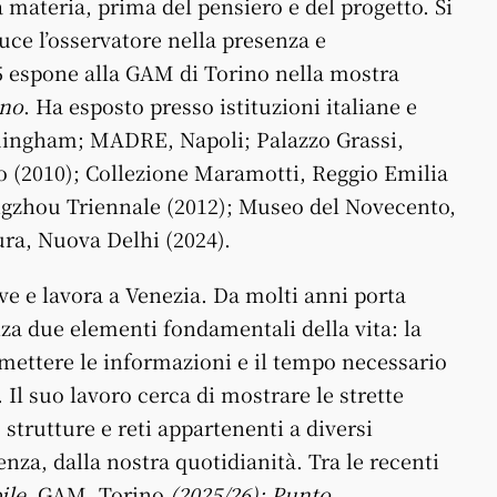
 materia, prima del pensiero e del progetto. Si
uce l’osservatore nella presenza e
5 espone alla GAM di Torino nella mostra
no
. Ha esposto presso istituzioni italiane e
rmingham; MADRE, Napoli; Palazzo Grassi,
o (2010); Collezione Maramotti, Reggio Emilia
ngzhou Triennale (2012); Museo del Novecento,
tura, Nuova Delhi (2024).
ve e lavora a Venezia. Da molti anni porta
za due elementi fondamentali della vita: la
smettere le informazioni e
il
tempo necessario
.
Il
suo lavoro cerca di mostrare le strette
, strutture e reti appartenenti a diversi
tenza, dalla nostra quotidianità. Tra le recenti
ile,
GAM, Torino
(2025/26); Punto