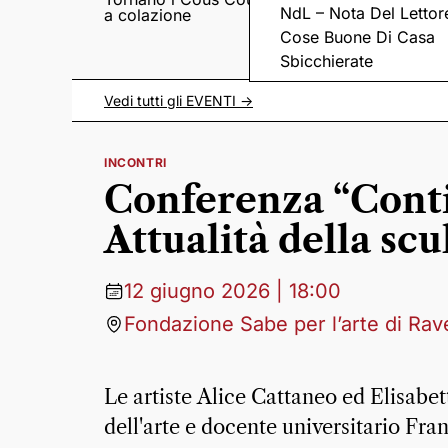
NdL – Nota Del Lettor
a colazione
Pieve romanica di
San Pietro in Sylvis
Cose Buone Di Casa
Sbicchierate
Vedi tutti gli
EVENTI
->
INCONTRI
Conferenza “Conti
Attualità della scu
12 giugno 2026 | 18:00
Fondazione Sabe per l’arte di Ra
Le artiste Alice Cattaneo ed Elisabet
dell'arte e docente universitario Fr