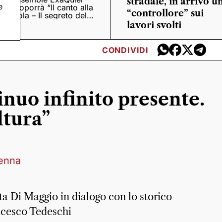
stradale, in arrivo u
e
proporrà “Il canto alla
“controllore” sui
viola – Il segreto del
Quattrocento”
lavori svolti
CONDIVIDI
nuo infinito presente.
ltura”
venna
ta Di Maggio in dialogo con lo storico
ancesco Tedeschi