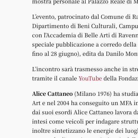
mostra personale al Palazzo Reale di M
L’evento, patrocinato dal Comune di Ra
Dipartimento di Beni Culturali, Campus
con l’Accademia di Belle Arti di Ravenn
speciale pubblicazione a corredo dell
fino al 28 giugno), edita da Danilo Mon
L’incontro sarà trasmesso anche in st
tramite
il
canale
YouTube
della
Fondaz
Alice Cattaneo
(Milano 1976) ha studi
Art e nel 2004 ha conseguito un MFA in 
dai suoi esordi Alice Cattaneo lavora d
intesi come veicoli per indagare strutt
inoltre sintetizzano le energie dei luo