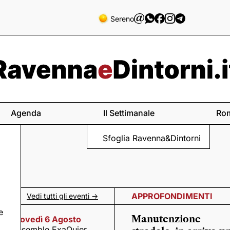
Sereno
Agenda
Il Settimanale
Ro
Sfoglia Ravenna&Dintorni
APPROFONDIMENTI
Vedi tutti gli eventi ->
e
Manutenzione
Giovedì 6 Agosto
Ensemble ExaQuier