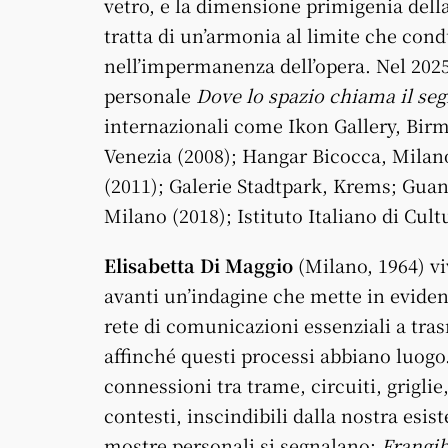
vetro, e la dimensione primigenia della
tratta di un’armonia al limite che cond
nell’impermanenza dell’opera. Nel 202
personale
Dove lo spazio chiama
il
seg
internazionali come Ikon Gallery, Bi
Venezia (2008); Hangar Bicocca, Milan
(2011); Galerie Stadtpark, Krems; Gua
Milano (2018); Istituto Italiano di Cul
Elisabetta Di Maggio
(Milano, 1964) vi
avanti un’indagine che mette in eviden
rete di comunicazioni essenziali a tra
affinché questi processi abbiano luogo
connessioni tra trame, circuiti, griglie
contesti, inscindibili dalla nostra esis
mostre personali si segnalano:
Frangib