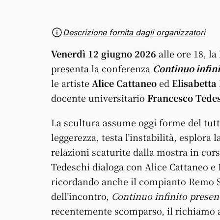
Descrizione fornita dagli organizzatori
Venerdì
12
giugno 2026
alle ore 18, la
presenta la conferenza
Continuo
infin
le artiste
Alice Cattaneo
ed
Elisabetta
docente universitario
Francesco Tede
La scultura assume oggi forme del tutt
leggerezza, testa l’instabilità, esplora
relazioni scaturite dalla mostra in cor
Tedeschi dialoga con Alice Cattaneo e 
ricordando anche
il
compianto Remo S
dell’incontro,
Continuo
infinito
presen
recentemente scomparso,
il
richiamo a 