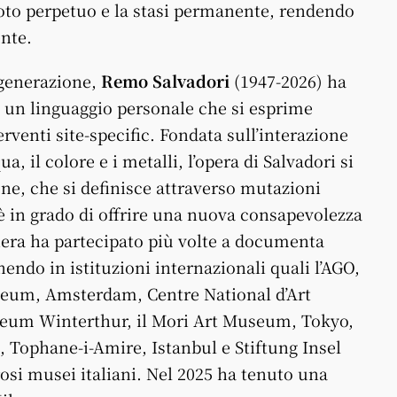
to perpetuo e la stasi permanente, rendendo
ente
.
a generazione,
Remo Salvadori
(1947-2026) ha
ta un linguaggio personale che si esprime
erventi site-specific. Fondata sull’interazione
qua,
il
colore e i metalli, l’opera di Salvadori si
e, che si definisce attraverso mutazioni
è in grado di offrire una nuova consapevolezza
riera ha partecipato più volte a documenta
nendo in istituzioni internazionali quali l’AGO,
useum, Amsterdam, Centre National d’Art
seum Winterthur,
il
Mori Art Museum, Tokyo,
, Tophane-i-Amire, Istanbul e Stiftung Insel
si musei italiani. Nel 2025 ha tenuto una