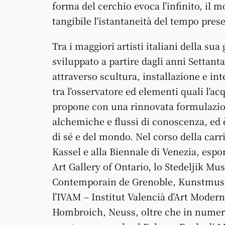
forma del cerchio evoca l’
infinito
,
il
mo
tangibile l’istantaneità del tempo
pres
Tra i maggiori artisti italiani della su
sviluppato a partire dagli anni Settan
attraverso scultura, installazione e int
tra l’osservatore ed elementi quali l’ac
propone con una rinnovata formulazion
alchemiche e flussi di conoscenza, ed 
di sé e del mondo. Nel corso della car
Kassel e alla Biennale di Venezia, espo
Art Gallery of Ontario, lo Stedeljik M
Contemporain de Grenoble, Kunstmu
l’IVAM – Institut Valencià d’Art Modern
Hombroich, Neuss, oltre che in numero