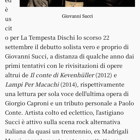
è
Giovanni Succi
us
cit
o per La Tempesta Dischi lo scorso 22
settembre il debutto solista vero e proprio di
Giovanni Succi, a distanza di qualche anno dai
primi tentativi con le rivisitazioni di opere
altrui de
Il conte di Kevenhüller
(2012) e
Lampi Per Macachi
(2014), rispettivamente
una lettura per sola voce dell’ultima opera di
Giorgio Caproni e un tributo personale a Paolo
Conte. Artista colto ed eclettico, l’astigiano
Succi è attivo sulla scena rock alternativa
italiana da quasi un trentennio, ex Madrigali