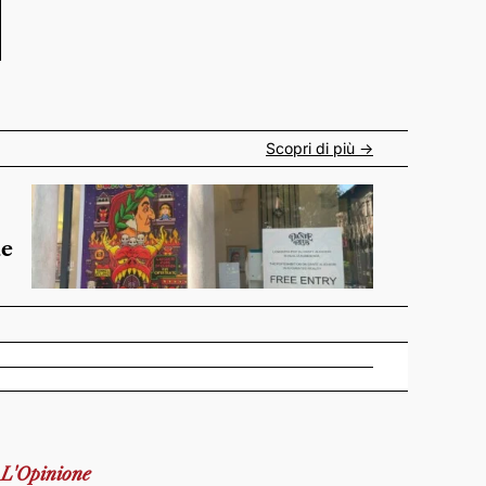
Scopri di più ->
de
L'Opinione