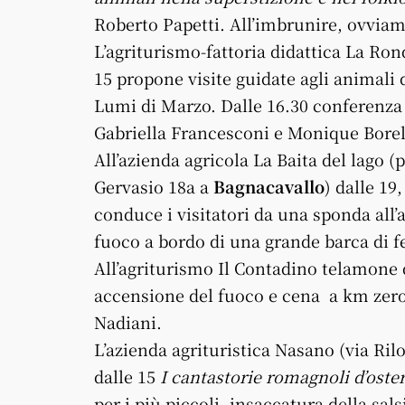
Roberto Papetti. All’imbrunire, ovviam
L’agriturismo-fattoria didattica La Ro
15 propone visite guidate agli animali 
Lumi di Marzo. Dalle 16.30 conferenza s
Gabriella Francesconi e Monique Borel
All’azienda agricola La Baita del lago (
Gervasio 18a a
Bagnacavallo
) dalle 19
conduce i visitatori da una sponda all’a
fuoco a bordo di una grande barca di f
All’agriturismo Il Contadino telamone 
accensione del fuoco e cena a km zer
Nadiani.
L’azienda agrituristica Nasano (via Ril
dalle 15
I cantastorie romagnoli d’oster
per i più piccoli, insaccatura della sals