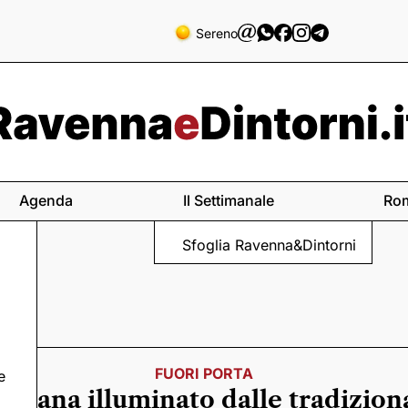
Sereno
Agenda
Il Settimanale
Ro
Sfoglia Ravenna&Dintorni
FUORI PORTA
e
timana illuminato dalle tradizion