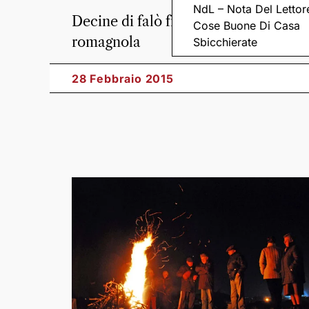
NdL – Nota Del Lettor
Decine di falò fra la pianura e la co
Cose Buone Di Casa
romagnola
Sbicchierate
28 Febbraio 2015