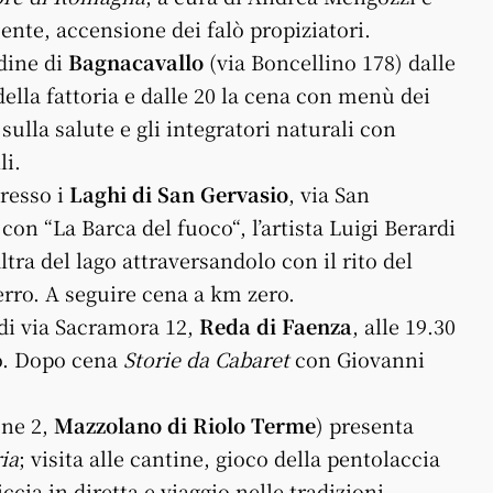
ente, accensione dei falò propiziatori.
ndine di
Bagnacavallo
(via Boncellino 178) dalle
della fattoria e dalle 20 la cena con menù dei
ulla salute e gli integratori naturali con
li.
presso i
Laghi di San Gervasio
, via San
, con “La Barca del fuoco“, l’artista Luigi Berardi
ltra del lago attraversandolo con il rito del
erro. A seguire cena a km zero.
di via Sacramora 12,
Reda di Faenza
, alle 19.30
o. Dopo cena
Storie da Cabaret
con Giovanni
one 2,
Mazzolano di Riolo Terme
) presenta
ia
; visita alle cantine, gioco della pentolaccia
iccia in diretta e viaggio nelle tradizioni