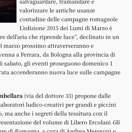
salvaguardare, tramandare e
valorizzare le antiche usanze
contadine delle campagne romagnole
L’edizione 2015 dei Lumi di Marzo è
re dell’aria che riprende luce”, declinato in un
 3 marzo prossimo attraverseranno e
venna a Ferrara, da Bologna alla provincia di
i sabato, gli eventi proseguono domenico 1
trata accenderanno nuova luce sulle campagne
mbellara
(via del dottore 33) propone dalle
laboratori ludico-creativi per grandi e piccini
, ma anche i segreti della tessitura con il
 presentazione del volume di Libero Ercolani
Gli
lore di Romagna
, a cura di Andrea Mengozzi e