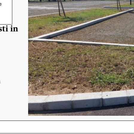
e
vo
ti in
n