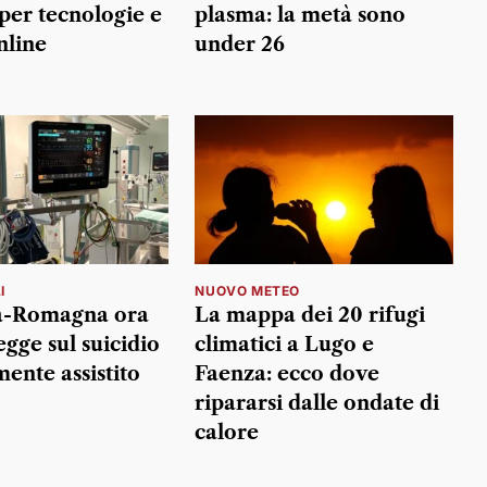
 per tecnologie e
plasma: la metà sono
nline
under 26
I
NUOVO METEO
ia-Romagna ora
La mappa dei 20 rifugi
egge sul suicidio
climatici a Lugo e
ente assistito
Faenza: ecco dove
ripararsi dalle ondate di
calore