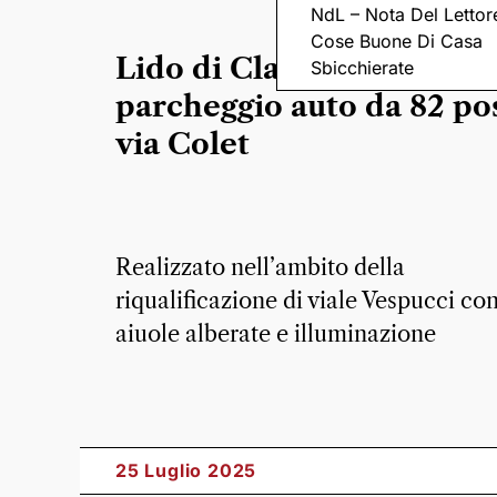
NdL – Nota Del Lettor
Cose Buone Di Casa
Lido di Classe ha un nuo
Sbicchierate
parcheggio auto da 82 pos
via Colet
Realizzato nell’ambito della
riqualificazione di viale Vespucci co
aiuole alberate e illuminazione
25 Luglio 2025