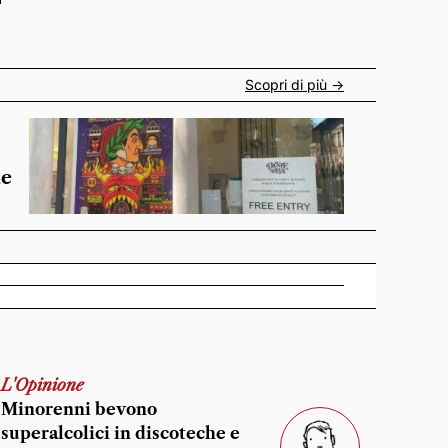
Scopri di più ->
de
L'Opinione
Minorenni bevono
superalcolici in discoteche e