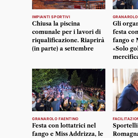
IMPIANTI SPORTIVI
GRANAROLO
Chiusa la piscina
Gli organ
comunale per i lavori di
festa con
riqualificazione. Riaprirà
fango e 
(in parte) a settembre
«Solo go
mercific
GRANAROLO FAENTINO
FACILITAZIO
Festa con lottatrici nel
Sportelli
fango e Miss Addrizza, le
Romagna