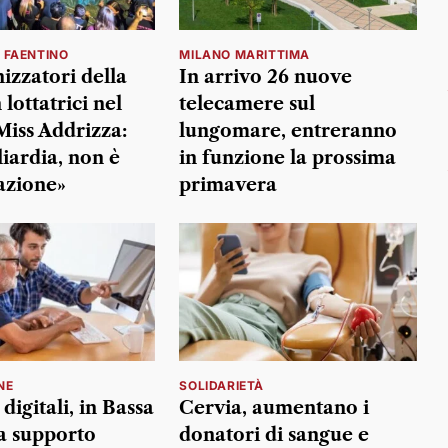
 FAENTINO
MILANO MARITTIMA
izzatori della
In arrivo 26 nuove
 lottatrici nel
telecamere sul
Miss Addrizza:
lungomare, entreranno
liardia, non è
in funzione la prossima
azione»
primavera
NE
SOLIDARIETÀ
 digitali, in Bassa
Cervia, aumentano i
 supporto
donatori di sangue e