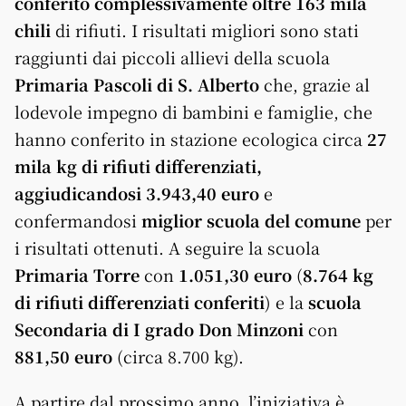
conferito complessivamente oltre 163 mila
chili
di rifiuti. I risultati migliori sono stati
raggiunti dai piccoli allievi della scuola
Primaria Pascoli di S. Alberto
che, grazie al
lodevole impegno di bambini e famiglie, che
hanno conferito in stazione ecologica circa
27
mila kg di rifiuti differenziati,
aggiudicandosi 3.943,40 euro
e
confermandosi
miglior scuola del comune
per
i risultati ottenuti. A seguire la scuola
Primaria Torre
con
1.051,30 euro
(
8.764 kg
di rifiuti differenziati conferiti
) e la
scuola
Secondaria di I grado Don Minzoni
con
881,50 euro
(circa 8.700 kg).
A partire dal prossimo anno, l’iniziativa è